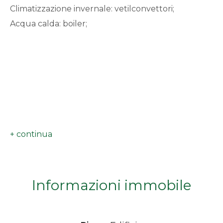
Climatizzazione invernale: vetilconvettori;
minimi
Acqua calda: boiler;
Qualsiasi
1
2
3
4
Informazioni immobile
5
5+