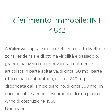
Qualsiasi
Riferimento immobile: INT
1
14832
2
A
Valenza
, capitale della oreficeria di alto livello, in
3
zona residenziale di ottima visibilità e passaggio,
grande palazzina da rinnovare, attualmente
4
articolata in parte abitativa, di circa 150 mq., parte
5
uffici e parte laboratorio, di circa 240 mq.,
circondata dall'ampio giardino, di circa 500 mq., in
5+
cui è possibile anche l'inserimento di una piscina.
Anno di costruzione: 1960;
Due piani;
Bagni