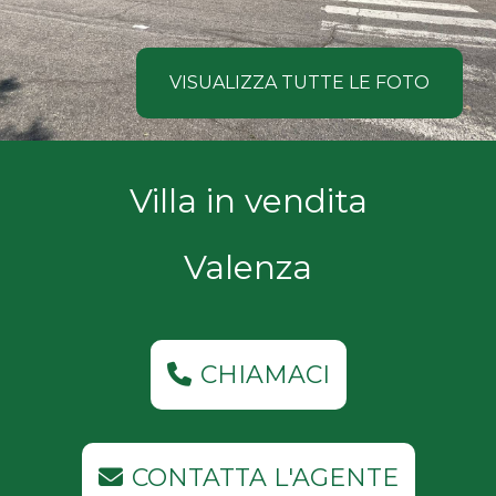
NOI
Comune
COSA
VISUALIZZA TUTTE LE FOTO
CERCANO
I
Tipologia
Villa in vendita
NOSTRI
-
multiscelta
CLIENTI
Valenza
Qualsiasi
CONTATTACI
Residenziali
CHIAMACI
Commerciali
CONTATTA L'AGENTE