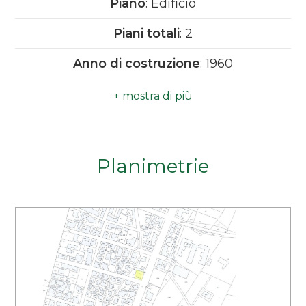
Piano
: Edificio
Camere
Piani totali
: 2
minime
Anno di costruzione
: 1960
Qualsiasi
Doccia
Tapparelle
1
Planimetrie
2
3
4
5