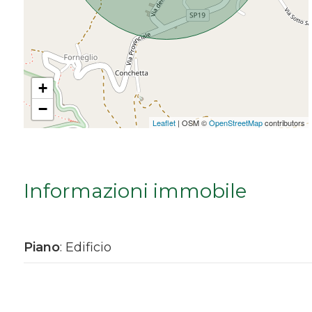
Da € 5.000.000 a € 10.000.000
Oltre € 10.000.000
+
−
Totale
Leaflet
| OSM ©
OpenStreetMap
contributors
mq
Informazioni immobile
Piano
: Edificio
Locali
minimi