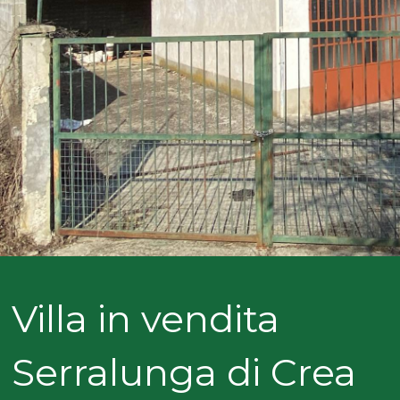
NOI
Comune
COSA
CERCANO
I
Tipologia
NOSTRI
-
multiscelta
CLIENTI
Qualsiasi
CONTATTACI
Residenziali
Villa in vendita
Commerciali
Serralunga di Crea