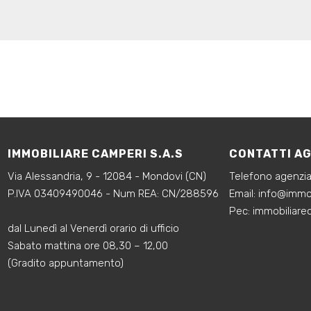
IMMOBILIARE CAMPERI S.A.S
CONTATTI A
Via Alessandria, 9 - 12084 - Mondovi (CN)
Telefono agenzi
P.IVA 03409490046 - Num REA: CN/288596
‍Email:
info@immob
‍Pec: immobiliar
dal Lunedì al Venerdì orario di ufficio
Sabato mattina ore 08,30 – 12,00
(Gradito appuntamento)