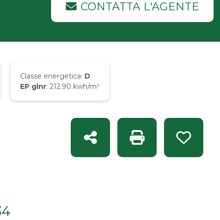
CONTATTA L'AGENTE
Classe energetica:
D
EP glnr
: 212.90 kwh/m²
Condividi
Stampa: Rif. INT 14
Preferit
34