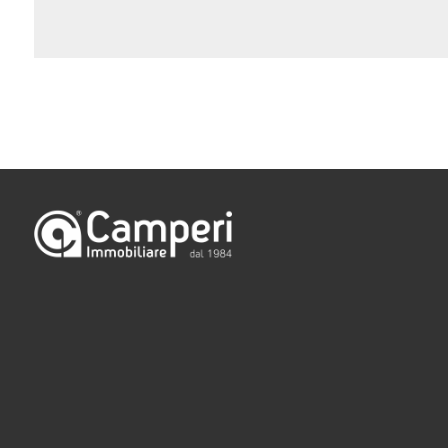
Camere
minime
Qualsiasi
1
2
3
4
5