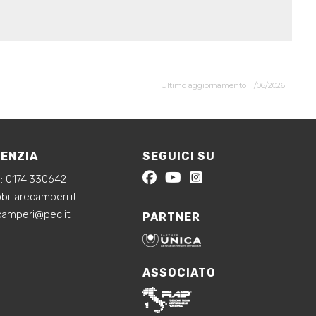
Ultimo aggiornamento 11/06/2026
GENZIA
SEGUICI SU
a:
0174.330642
iliarecamperi.it
ecamperi@pec.it
PARTNER
ASSOCIATO