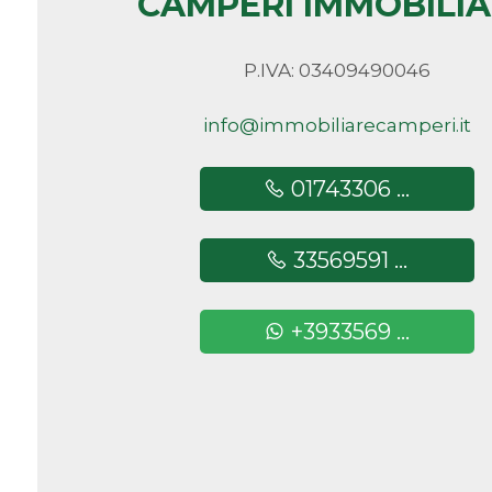
CAMPERI IMMOBILI
minimi
P.IVA: 03409490046
Qualsiasi
info@immobiliarecamperi.it
1
01743306 ...
2
33569591 ...
3
+3933569 ...
4
5
5+