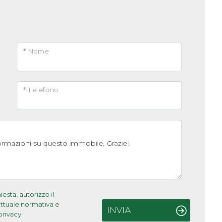
* Nome
* Telefono
sta, autorizzo il
'attuale normativa e
INVIA
privacy.