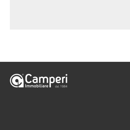
Camere
minime
Qualsiasi
1
2
3
4
5