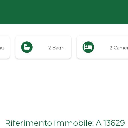
mq
2 Bagni
2 Came
Riferimento immobile: A 13629