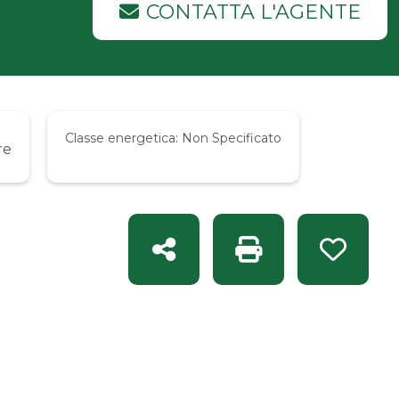
CONTATTA L'AGENTE
Classe energetica:
Non Specificato
re
Condividi
Stampa: Rif. A 1362
Preferit