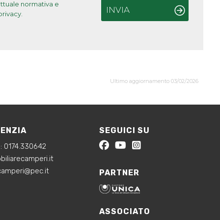
'attuale normativa e
INVIA
privacy.
Ultimo aggiornamento 03/02/2026
GENZIA
SEGUICI SU
a:
0174.330642
iliarecamperi.it
ecamperi@pec.it
PARTNER
ASSOCIATO