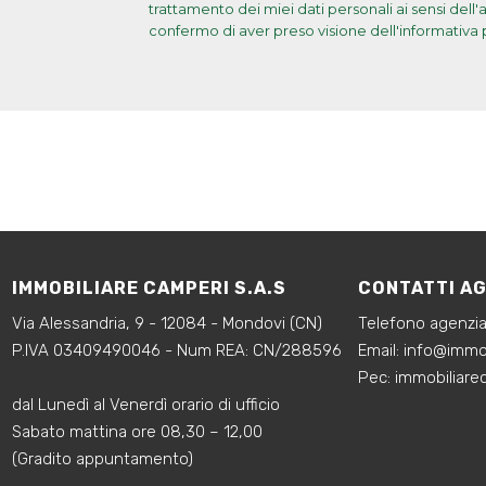
trattamento dei miei dati personali ai sensi dell
confermo di aver preso visione dell'informativa 
IMMOBILIARE CAMPERI S.A.S
CONTATTI A
Via Alessandria, 9 - 12084 - Mondovi (CN)
Telefono agenzi
P.IVA 03409490046 - Num REA: CN/288596
‍Email:
info@immob
‍Pec: immobiliar
dal Lunedì al Venerdì orario di ufficio
Sabato mattina ore 08,30 – 12,00
(Gradito appuntamento)