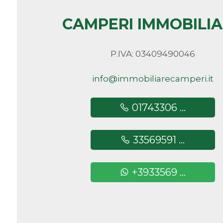
minimi
CAMPERI IMMOBILI
Qualsiasi
P.IVA: 03409490046
1
info@immobiliarecamperi.it
2
01743306 ...
3
33569591 ...
4
+3933569 ...
5
5+