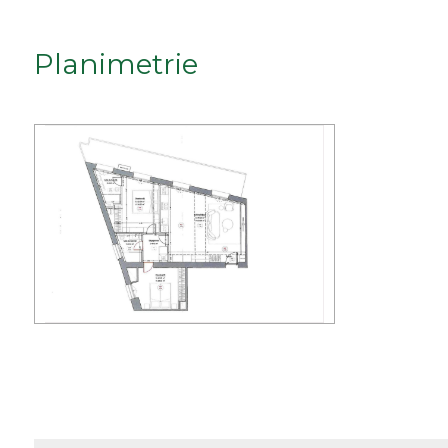
Qualsiasi
Planimetrie
1
2
3
4
5
5+
Bagni