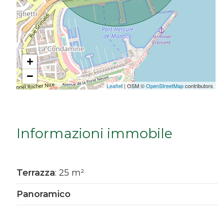
Da € 5.000.000 a € 10.000.000
Oltre € 10.000.000
+
−
Totale
Leaflet
| OSM ©
OpenStreetMap
contributors
mq
Informazioni immobile
Terrazza
: 25 m²
Locali
Panoramico
minimi