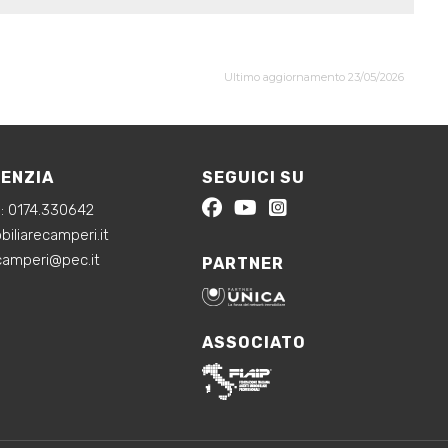
Ultimo aggiornamento 23/05/2026
GENZIA
SEGUICI SU
a:
0174.330642
iliarecamperi.it
ecamperi@pec.it
PARTNER
ASSOCIATO