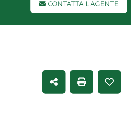
CONTATTA L'AGENTE
Condividi
Stampa: Rif. 1078
Preferit