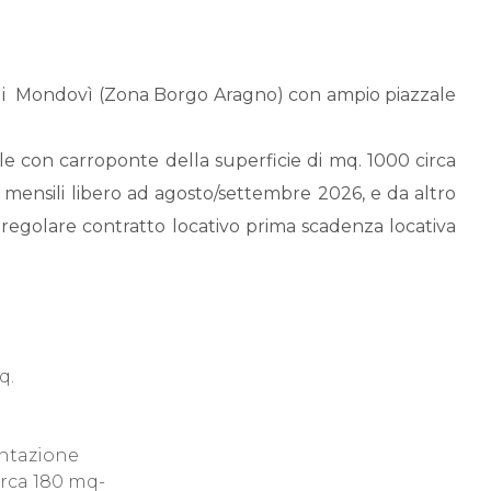
ali  Mondovì (Zona Borgo Aragno) con ampio piazzale
le con carroponte della superficie di mq. 1000 circa
mensili libero ad agosto/settembre 2026, e da altro
n regolare contratto locativo prima scadenza locativa
q.
entazione
irca 180 mq-