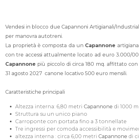
Vendesi in blocco due Capannoni Artigianali/Industri
per manovra autotreni.
La proprietà è composta da un
Capannone
artigiana
con tre accessi attualmente locato ad euro 3.000/00 
Capannone
più piccolo di circa 180 mq. affittato co
31 agosto 2027  canone locativo 500 euro mensili.
Caratteristiche principali
Altezza interna: 6,80 metri
Capannone
di 1000 m
Struttura su un unico piano
Carroponte con portata fino a 3 tonnellate
Tre ingressi per comoda accessibilità e movim
altezza interna : circa 6,00 metri
Capannone
di c