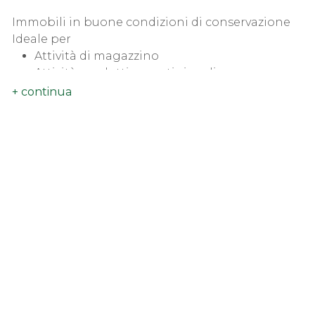
Immobili in buone condizioni di conservazione
Ideale per
Attività di magazzino
Attività produttive e artigianali
Imprese con esigenze di movimentazione merci