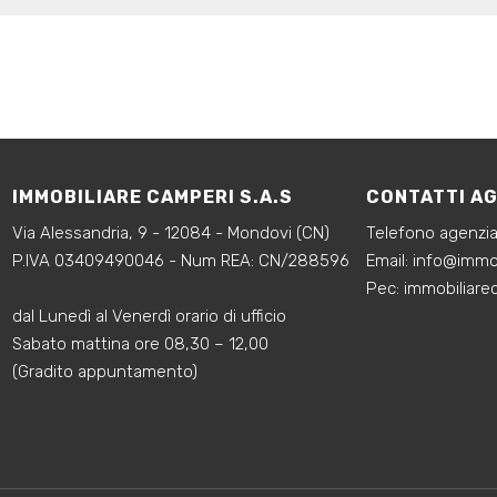
IMMOBILIARE CAMPERI S.A.S
CONTATTI A
Via Alessandria, 9 - 12084 - Mondovi (CN)
Telefono agenzi
P.IVA 03409490046 - Num REA: CN/288596
‍Email:
info@immob
‍Pec: immobiliar
dal Lunedì al Venerdì orario di ufficio
Sabato mattina ore 08,30 – 12,00
(Gradito appuntamento)