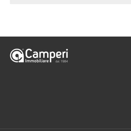
Camere
minime
Qualsiasi
1
2
3
4
5