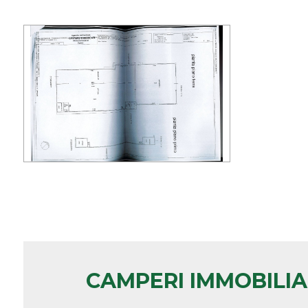
Qualsiasi
1
2
3
4
5
5+
CAMPERI IMMOBILI
Bagni