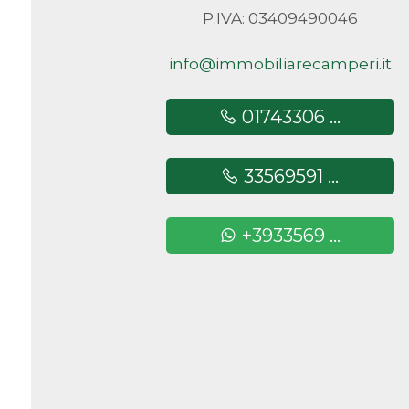
P.IVA: 03409490046
minimi
info@immobiliarecamperi.it
Qualsiasi
01743306 ...
1
33569591 ...
2
3
+3933569 ...
4
5
5+