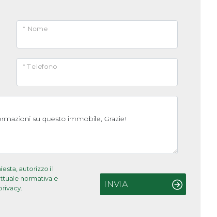
* Nome
* Telefono
sta, autorizzo il
'attuale normativa e
INVIA
privacy.