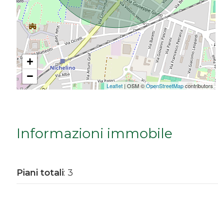
Da € 5.000.000 a € 10.000.000
Oltre € 10.000.000
+
−
Totale
Leaflet
| OSM ©
OpenStreetMap
contributors
mq
Informazioni immobile
Piani totali
: 3
Locali
minimi