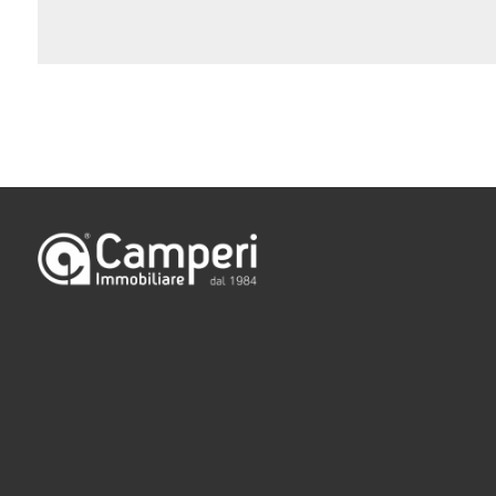
Camere
minime
Qualsiasi
1
2
3
4
5