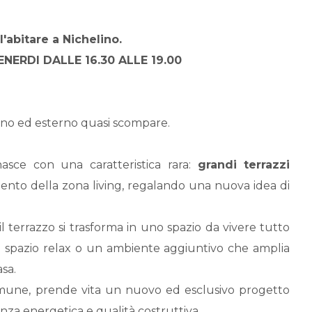
'abitare a
Nichelino
.
NERDI DALLE 16.30 ALLE 19.00
erno ed esterno quasi scompare.
sce con una caratteristica rara:
grandi terrazzi
nto della zona living, regalando una nuova idea di
, il terrazzo si trasforma in uno spazio da vivere tutto
o spazio relax o un ambiente aggiuntivo che amplia
sa.
Comune, prende vita un nuovo ed esclusivo progetto
nza energetica e qualità costruttiva.