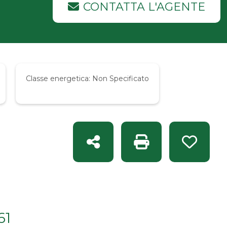
CONTATTA L'AGENTE
Classe energetica:
Non Specificato
Condividi
Stampa: Rif. CC 1013
Preferit
61