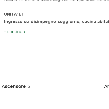
UNITA' E1
Ingresso su disimpegno soggiorno, cucina abitab
camere e doppi servizi oltre ad utile ripostigl
godibile.
Gli spazi comuni sono pensati per migliorare il tuo te
 Palestra condominiale attrezzata
 Locale coworking moderno e riservato
Completano il progetto:
Ascensore
: Si
An
impianti ad alta efficienza energetica;
riscaldamento autonomo a pompa di calore;
impianto fotovoltaico;
ventilazione meccanica controllata (VMC)