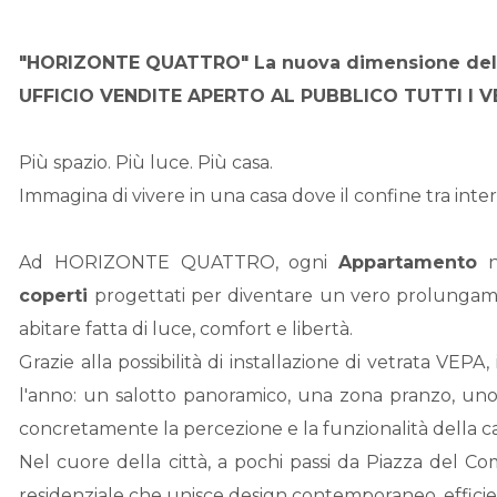
"HORIZONTE QUATTRO" La nuova dimensione dell
UFFICIO VENDITE APERTO AL PUBBLICO TUTTI I VE
Più spazio. Più luce. Più casa.
Immagina di vivere in una casa dove il confine tra int
Ad HORIZONTE QUATTRO, ogni
Appartamento
na
coperti
progettati per diventare un vero prolungame
abitare fatta di luce, comfort e libertà.
Grazie alla possibilità di installazione di vetrata VEPA
l'anno: un salotto panoramico, una zona pranzo, un
concretamente la percezione e la funzionalità della ca
Nel cuore della città, a pochi passi da Piazza del 
residenziale che unisce design contemporaneo, efficie