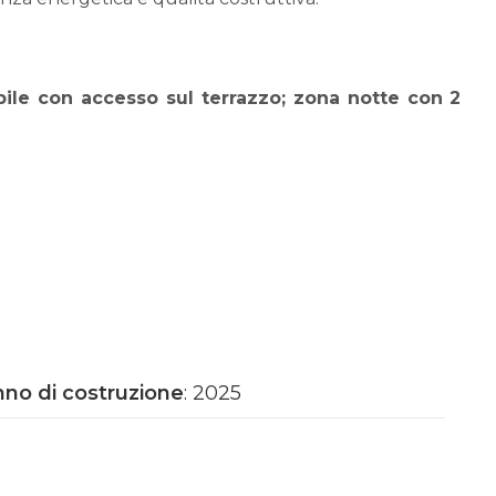
ile con accesso sul terrazzo; zona notte con 2
io. Il tutto impreziosito da una loggia coperta
mpo quotidiano:
no di costruzione
: 2025