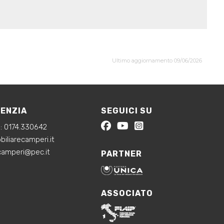
Ultimo aggiornamento 09/06/2026
GENZIA
SEGUICI SU
a:
0174.330642
iliarecamperi.it
ecamperi@pec.it
PARTNER
ASSOCIATO