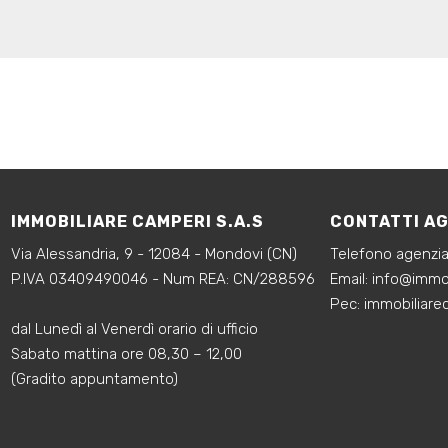
IMMOBILIARE CAMPERI S.A.S
CONTATTI A
Via Alessandria, 9 - 12084 - Mondovi (CN)
Telefono agenzi
P.IVA 03409490046 - Num REA: CN/288596
‍Email:
info@immob
‍Pec: immobiliar
dal Lunedì al Venerdì orario di ufficio
Sabato mattina ore 08,30 – 12,00
(Gradito appuntamento)