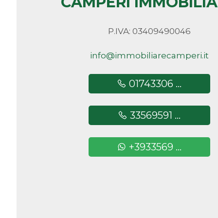
CAMPERI IMMOBILI
minimi
P.IVA: 03409490046
Qualsiasi
info@immobiliarecamperi.it
1
01743306 ...
2
33569591 ...
3
+3933569 ...
4
5
5+