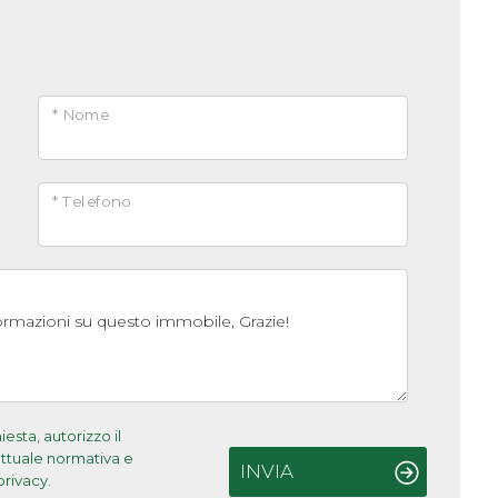
* Nome
* Telefono
sta, autorizzo il
'attuale normativa e
INVIA
privacy.