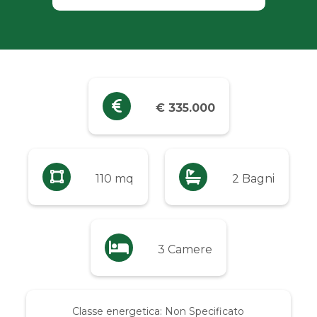
Industriali
Terreni
Prezzo
€ 335.000
Qualsiasi
Fino a € 5.000
110 mq
2 Bagni
Da € 5.000 a € 10.000
3 Camere
Da € 10.000 a € 20.000
Da € 20.000 a € 50.000
Classe energetica:
Non Specificato