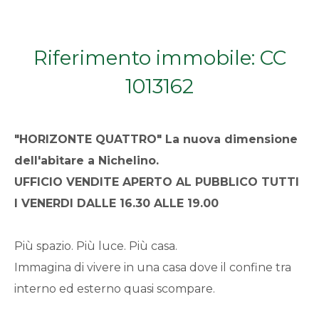
Qualsiasi
Riferimento immobile: CC
1
1013162
2
"HORIZONTE QUATTRO" La nuova dimensione
3
dell'abitare a
Nichelino
.
UFFICIO VENDITE APERTO AL PUBBLICO TUTTI
4
I VENERDI DALLE 16.30 ALLE 19.00
5
Più spazio. Più luce. Più casa.
5+
Immagina di vivere in una casa dove il confine tra
interno ed esterno quasi scompare.
Bagni