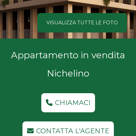
NOI
Comune
COSA
VISUALIZZA TUTTE LE FOTO
CERCANO
I
Tipologia
Appartamento in vendita
NOSTRI
-
multiscelta
CLIENTI
Nichelino
Qualsiasi
CONTATTACI
Residenziali
CHIAMACI
Commerciali
CONTATTA L'AGENTE