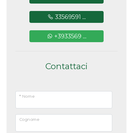
Arredato
33569591 ...
Nuova costruzione
+3933569 ...
Lusso
Contattaci
* Nome
Cognome