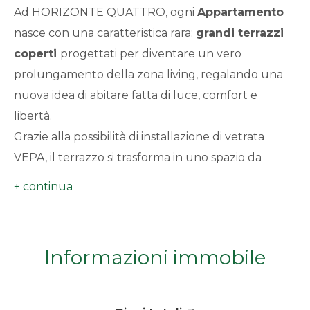
Ad HORIZONTE QUATTRO, ogni
Appartamento
minimi
nasce con una caratteristica rara:
grandi terrazzi
coperti
Qualsiasi
progettati per diventare un vero
prolungamento della zona living, regalando una
1
nuova idea di abitare fatta di luce, comfort e
libertà.
2
Grazie alla possibilità di installazione di vetrata
VEPA, il terrazzo si trasforma in uno spazio da
3
vivere tutto l'anno: un salotto panoramico, una
zona pranzo, uno spazio relax o un ambiente
4
aggiuntivo che amplia concretamente la
percezione e la funzionalità della casa.
Informazioni immobile
5
Nel cuore della città, a pochi passi da Piazza del
Comune, prende vita un nuovo ed esclusivo
5+
progetto residenziale che unisce design