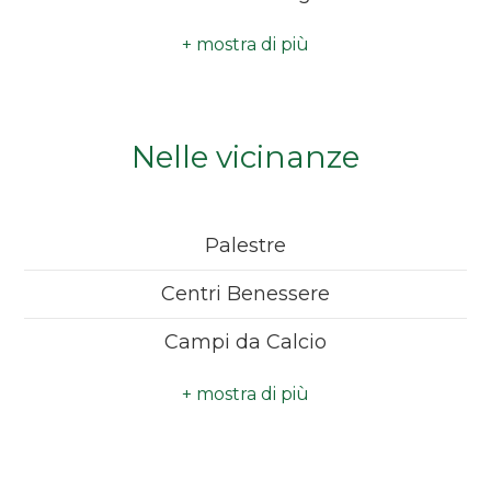
Anno di costruzione
: 1980
Camere
minime
Qualsiasi
Nelle vicinanze
1
Palestre
2
Centri Benessere
3
Campi da Calcio
Complessi Sportivi
4
Campi da Tennis
5
Piste Ciclabili