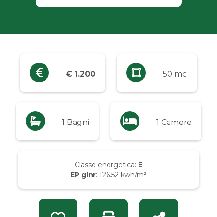
Industriali
Terreni
Prezzo
€ 1.200
50 mq
Qualsiasi
Fino a € 5.000
1 Bagni
1 Camere
Da € 5.000 a € 10.000
Classe energetica:
E
EP glnr
: 126.52 kwh/m²
Da € 10.000 a € 20.000
Da € 20.000 a € 50.000