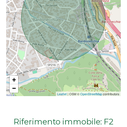
Da € 5.000.000 a € 10.000.000
Oltre € 10.000.000
Totale
mq
+
−
Leaflet
| OSM ©
OpenStreetMap
contributors
Locali
minimi
Riferimento immobile: F2