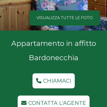
NOI
Comune
COSA
VISUALIZZA TUTTE LE FOTO
CERCANO
I
Tipologia
Appartamento in affitto
NOSTRI
-
multiscelta
CLIENTI
Bardonecchia
Qualsiasi
CONTATTACI
Residenziali
CHIAMACI
Commerciali
CONTATTA L'AGENTE