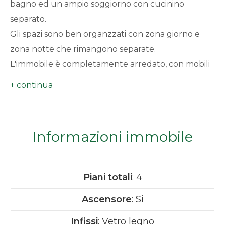
bagno ed un ampio soggiorno con cucinino
minimi
separato.
Gli spazi sono ben organzzati con zona giorno e
Qualsiasi
zona notte che rimangono separate.
L'immobile è completamente arredato, con mobili
1
in stile montano ma funzionali che rendono
l'ambiente accogliente e confortevole.
2
Questo
Appartamento
rappresenta una
soluzione ideale per chi vuole vivere la montagna
3
Informazioni immobile
con tutti i servizi a portata di mano.
4
Piani totali
: 4
5
Ascensore
: Si
5+
Infissi
: Vetro legno