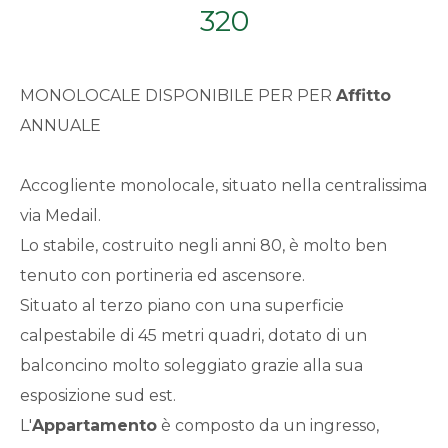
320
Qualsiasi
1
MONOLOCALE DISPONIBILE PER PER
Affitto
ANNUALE
2
Accogliente monolocale, situato nella centralissima
3
via Medail.
Lo stabile, costruito negli anni 80, è molto ben
4
tenuto con portineria ed ascensore.
Situato al terzo piano con una superficie
5
calpestabile di 45 metri quadri, dotato di un
balconcino molto soleggiato grazie alla sua
5+
esposizione sud est.
L'
Appartamento
è composto da un ingresso,
Bagni