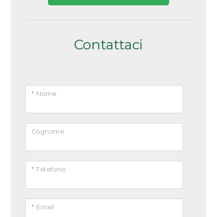
Arredato
Uffici comunali
Nuova costruzione
Contattaci
Lusso
* Nome
Cognome
* Telefono
* Email