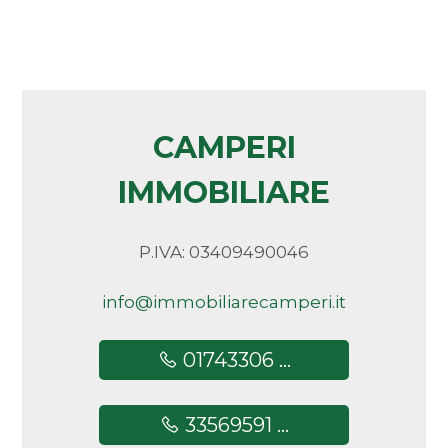
5+
Altre
opzioni
CAMPERI
-
multiscelta
IMMOBILIARE
Giardino
P.IVA: 03409490046
Posto auto/Box
info@immobiliarecamperi.it
Balcone/Terrazzo
01743306 ...
Ascensore
33569591 ...