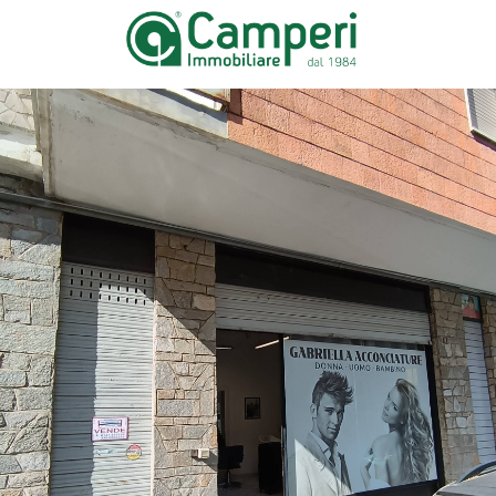
Contratto
HOME
Qualsiasi
PAGE
Vendita
CHI SIAMO
Affitto
IMMOBILI
VALUTA
Scegli
dove
IMMOBILE
cercare
LAVORA
Provincia
CON