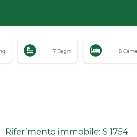
mq
7 Bagni
8 Came
Riferimento immobile: S 1754