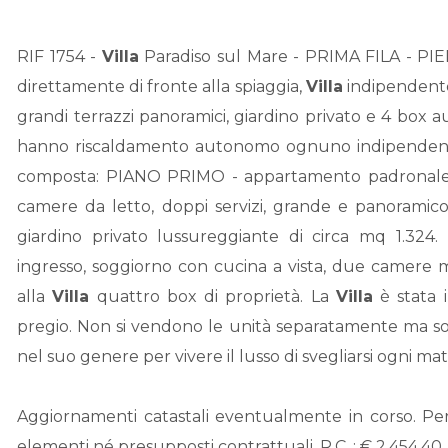
RIF 1754 -
Villa
Paradiso sul Mare - PRIMA FILA - PIED
direttamente di fronte alla spiaggia,
Villa
indipendente
grandi terrazzi panoramici, giardino privato e 4 box 
hanno riscaldamento autonomo ognuno indipendente, l
composta: PIANO PRIMO - appartamento padronale co
camere da letto, doppi servizi, grande e panoramic
giardino privato lussureggiante di circa mq 1.
ingresso, soggiorno con cucina a vista, due camere ma
alla
Villa
quattro box di proprietà. La
Villa
è stata i
pregio. Non si vendono le unità separatamente ma solo
nel suo genere per vivere il lusso di svegliarsi ogni ma
Aggiornamenti catastali eventualmente in corso. Perta
elementi né presupposti contrattuali. R.C. : € 2.454,40