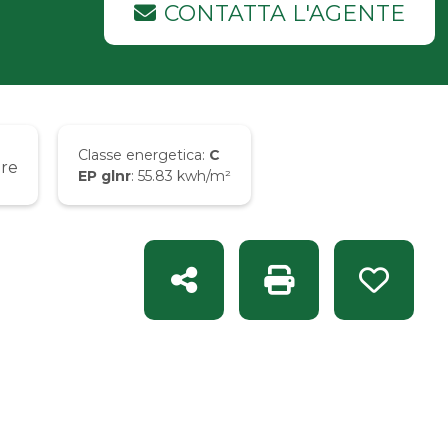
CONTATTA L'AGENTE
Classe energetica:
C
re
EP glnr
: 55.83 kwh/m²
Condividi
Stampa: Rif. S 1754
Preferit