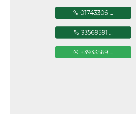
minimi
01743306 ...
Qualsiasi
33569591 ...
1
+3933569 ...
2
3
4
5
5+