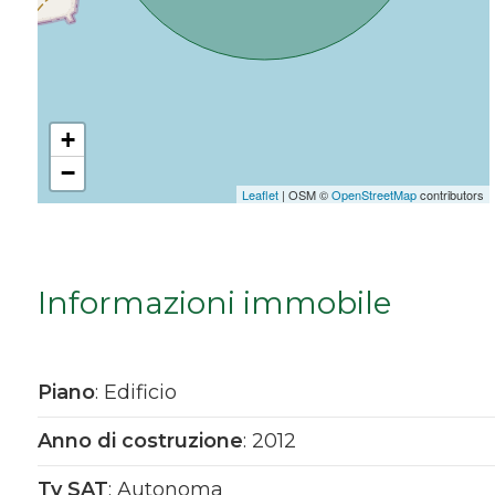
Da € 5.000.000 a € 10.000.000
Oltre € 10.000.000
+
−
Totale
Leaflet
| OSM ©
OpenStreetMap
contributors
mq
Informazioni immobile
Piano
: Edificio
Locali
Anno di costruzione
: 2012
minimi
Tv SAT
: Autonoma