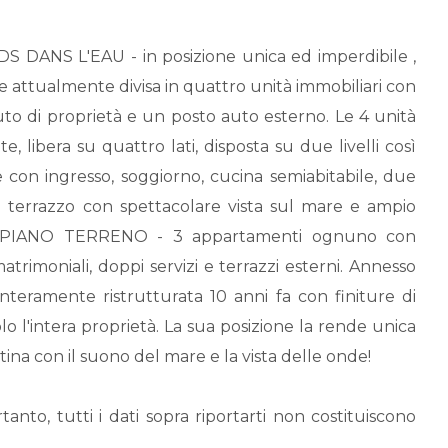
S DANS L'EAU - in posizione unica ed imperdibile ,
 attualmente divisa in quattro unità immobiliari con
auto di proprietà e un posto auto esterno. Le 4 unità
ibera su quattro lati, disposta su due livelli così
n ingresso, soggiorno, cucina semiabitabile, due
o terrazzo con spettacolare vista sul mare e ampio
324. PIANO TERRENO - 3 appartamenti ognuno con
trimoniali, doppi servizi e terrazzi esterni. Annesso
nteramente ristrutturata 10 anni fa con finiture di
 l'intera proprietà. La sua posizione la rende unica
ttina con il suono del mare e la vista delle onde!
nto, tutti i dati sopra riportarti non costituiscono