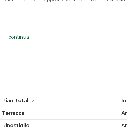
Piani totali
: 2
In
Terrazza
A
Ripostiglio
Ar