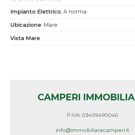
Qualsiasi
Impianto Elettrico
: A norma
Ubicazione
: Mare
1
Vista Mare
2
3
4
CAMPERI IMMOBILI
5
5+
P.IVA: 03409490046
info@immobiliarecamperi.it
Bagni