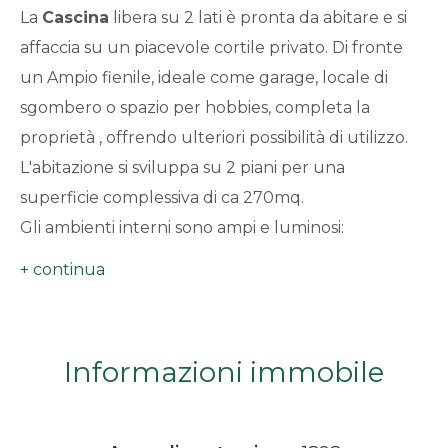
La
Cascina
libera su 2 lati è pronta da abitare e si
minimi
affaccia su un piacevole cortile privato. Di fronte
un Ampio fienile, ideale come garage, locale di
Qualsiasi
sgombero o spazio per hobbies, completa la
1
proprietà , offrendo ulteriori possibilità di utilizzo.
L'abitazione si sviluppa su 2 piani per una
2
superficie complessiva di ca 270mq.
Gli ambienti interni sono ampi e luminosi:
3
. sette camere da letto, ideali per una grande
famiglia o per attività recettive.
4
. ampia cucina abitabile, perfetta per momenti
conviviali
Informazioni immobile
5
. soggiorno con camino, accogliente e
caratteristico, che riscanda anche attraverso un
5+
sistema di bocchette gran parte del piano