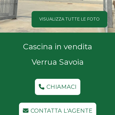
NOI
Comune
COSA
VISUALIZZA TUTTE LE FOTO
CERCANO
I
Tipologia
Cascina in vendita
NOSTRI
-
multiscelta
CLIENTI
Verrua Savoia
Qualsiasi
CONTATTACI
Residenziali
CHIAMACI
Commerciali
CONTATTA L'AGENTE