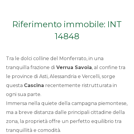
Qualsiasi
Riferimento immobile: INT
1
14848
2
Tra le dolci colline del Monferrato, in una
3
tranquilla frazione di
Verrua Savoia
, al confine tra
le province di Asti, Alessandria e Vercelli, sorge
4
questa
Cascina
recentemente ristrutturata in
5
ogni sua parte.
Immersa nella quiete della campagna piemontese,
5+
ma a breve distanza dalle principali cittadine della
zona, la proprietà offre un perfetto equilibrio tra
tranquillità e comodità.
Bagni