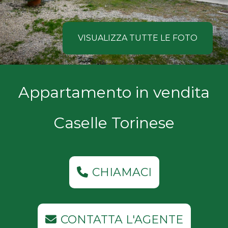
NOI
Comune
COSA
VISUALIZZA TUTTE LE FOTO
CERCANO
I
Tipologia
Appartamento in vendita
NOSTRI
-
multiscelta
CLIENTI
Caselle Torinese
Qualsiasi
CONTATTACI
Residenziali
CHIAMACI
Commerciali
CONTATTA L'AGENTE