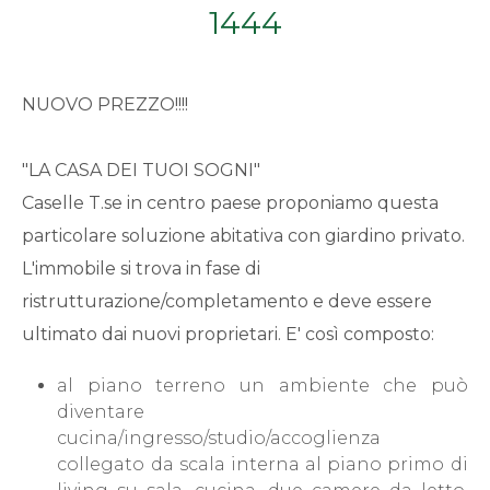
1444
Qualsiasi
1
NUOVO PREZZO!!!!
2
"LA CASA DEI TUOI SOGNI"
Caselle T.se in centro paese proponiamo questa
3
particolare soluzione abitativa con giardino privato.
L'immobile si trova in fase di
4
ristrutturazione/completamento e deve essere
ultimato dai nuovi proprietari. E' così composto:
5
al piano terreno un ambiente che può
5+
diventare
cucina/ingresso/studio/accoglienza
collegato da scala interna al piano primo di
Bagni