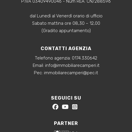
P.IVA 03409490046 - Num REA: CN/288596
dal Lunedì al Venerdì orario di ufficio
Sabato mattina ore 08,30 – 12,00
(Gradito appuntamento)
CONTATTI AGENZIA
Telefono agenzia:
0174.330642
‍Email:
info@immobiliarecamperi.it
‍Pec: immobiliarecamperi@pec.it
SEGUICI SU
PARTNER