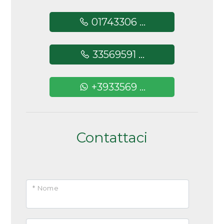
01743306 ...
33569591 ...
+3933569 ...
Contattaci
* Nome