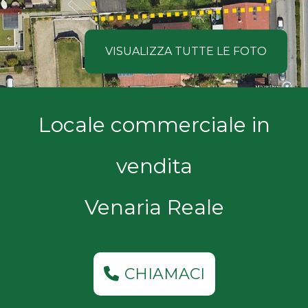
NOI
Comune
COSA
VISUALIZZA TUTTE LE FOTO
CERCANO
I
Tipologia
Locale commerciale in
NOSTRI
-
multiscelta
CLIENTI
vendita
Qualsiasi
CONTATTACI
Venaria Reale
Residenziali
Commerciali
CHIAMACI