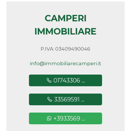
CAMPERI
IMMOBILIARE
P.IVA: 03409490046
info@immobiliarecamperi.it
01743306 ...
33569591 ...
+3933569 ...