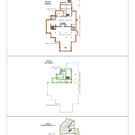
Arredato
Nuova costruzione
Lusso