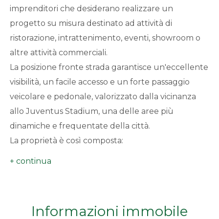
imprenditori che desiderano realizzare un
minimi
progetto su misura destinato ad attività di
ristorazione, intrattenimento, eventi, showroom o
Qualsiasi
altre attività commerciali.
1
La posizione fronte strada garantisce un'eccellente
visibilità, un facile accesso e un forte passaggio
2
veicolare e pedonale, valorizzato dalla vicinanza
allo Juventus Stadium, una delle aree più
3
dinamiche e frequentate della città.
La proprietà è così composta:
4
Sale ristorazione:
circa
650 mq
Terrazzo coperto:
circa
390 mq
5
Piano seminterrato
con servizi, spogliatoi e
locali accessori: circa
350 mq
Informazioni immobile
5+
Piano interrato
adibito a magazzino: circa
225