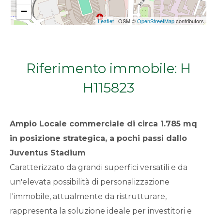
−
Qualsiasi
Leaflet
| OSM ©
OpenStreetMap
contributors
1
Riferimento immobile: H
2
H115823
3
Ampio
Locale commerciale
di circa 1.785 mq
4
in posizione strategica, a pochi passi dallo
5
Juventus Stadium
Caratterizzato da grandi superfici versatili e da
5+
un'elevata possibilità di personalizzazione
l'immobile, attualmente da ristrutturare,
rappresenta la soluzione ideale per investitori e
Bagni