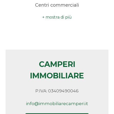
Centri commerciali
minimi
Qualsiasi
1
2
CAMPERI
3
IMMOBILIARE
4
P.IVA: 03409490046
5
info@immobiliarecamperi.it
5+