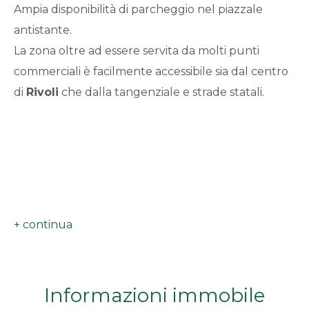
Ampia disponibilità di parcheggio nel piazzale
antistante.
Da € 5.000.000 a € 10.000.000
La zona oltre ad essere servita da molti punti
commerciali è facilmente accessibile sia dal centro
Oltre € 10.000.000
di
Rivoli
che dalla tangenziale e strade statali.
Totale
mq
Locali
minimi
Informazioni immobile