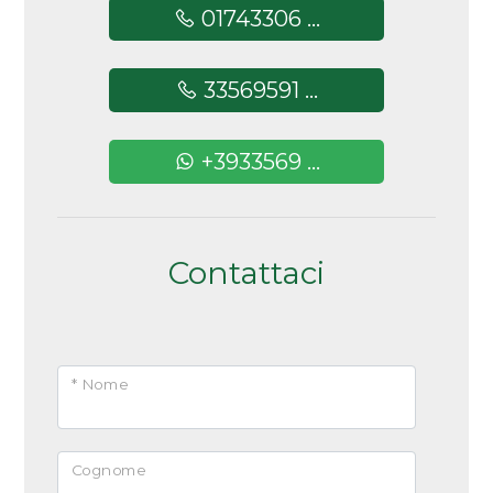
01743306 ...
Camere
minime
33569591 ...
Qualsiasi
+3933569 ...
1
Contattaci
2
3
* Nome
4
5
Cognome