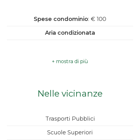
Qualsiasi
Spese condominio
: € 100
1
Aria condizionata
2
3
4
Nelle vicinanze
5
5+
Trasporti Pubblici
Scuole Superiori
Bagni