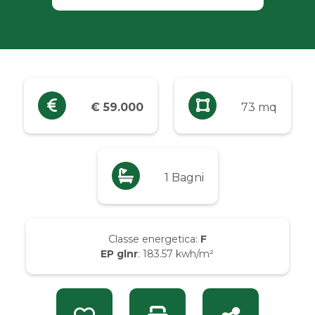
Industriali
Terreni
Prezzo
€ 59.000
73 mq
Qualsiasi
Fino a € 5.000
1 Bagni
Da € 5.000 a € 10.000
Classe energetica:
F
EP glnr
: 183.57 kwh/m²
Da € 10.000 a € 20.000
Da € 20.000 a € 50.000