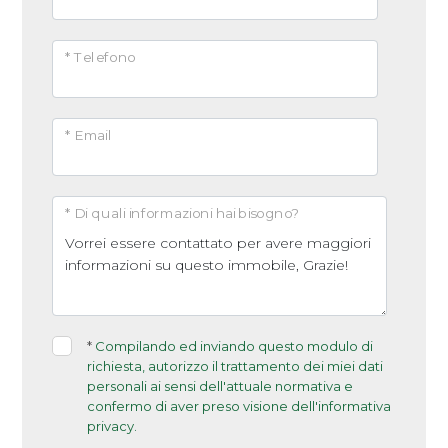
5+
* Telefono
Altre
opzioni
* Email
-
multiscelta
* Di quali informazioni hai bisogno?
Giardino
Posto auto/Box
*
Compilando ed inviando questo modulo di
Balcone/Terrazzo
richiesta, autorizzo il trattamento dei miei dati
personali ai sensi dell'attuale normativa e
confermo di aver preso visione dell'informativa
Ascensore
privacy.