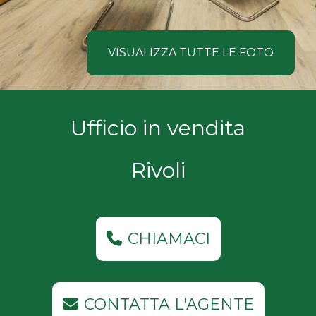
NOI
Comune
COSA
VISUALIZZA TUTTE LE FOTO
CERCANO
I
Tipologia
Ufficio in vendita
NOSTRI
-
multiscelta
CLIENTI
Rivoli
Qualsiasi
CONTATTACI
Residenziali
CHIAMACI
Commerciali
CONTATTA L'AGENTE