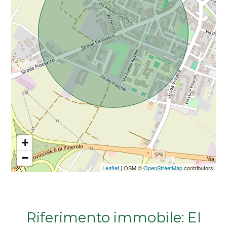
Da € 5.000.000 a € 10.000.000
Oltre € 10.000.000
Totale
mq
+
−
Leaflet
| OSM ©
OpenStreetMap
contributors
Locali
minimi
Riferimento immobile: EI