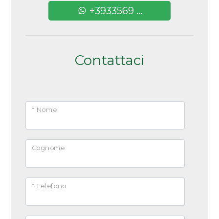
+3933569 ...
Arredato
Nuova costruzione
Contattaci
Lusso
* Nome
Cognome
* Telefono