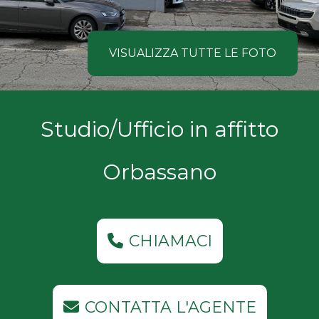
NOI
Comune
COSA
VISUALIZZA TUTTE LE FOTO
CERCANO
I
Tipologia
Studio/Ufficio in affitto
NOSTRI
-
multiscelta
CLIENTI
Orbassano
Qualsiasi
CONTATTACI
Residenziali
CHIAMACI
Commerciali
CONTATTA L'AGENTE