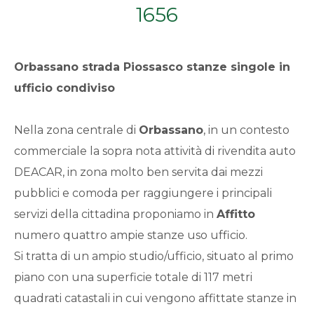
1656
Qualsiasi
1
Orbassano
strada Piossasco stanze singole in
ufficio condiviso
2
Nella zona centrale di
Orbassano
, in un contesto
3
commerciale la sopra nota attività di rivendita auto
DEACAR, in zona molto ben servita dai mezzi
4
pubblici e comoda per raggiungere i principali
servizi della cittadina proponiamo in
Affitto
5
numero quattro ampie stanze uso ufficio.
Si tratta di un ampio studio/ufficio, situato al primo
5+
piano con una superficie totale di 117 metri
quadrati catastali in cui vengono affittate stanze in
Bagni