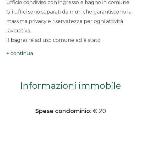
ufficio condiviso con ingresso e bagno in comune.
minimi
Gli uffici sono separati da muri che garantiscono la
massima privacy e riservatezza per ogni attività
Qualsiasi
lavorativa.
Il bagno rè ad uso comune ed è stato
1
recentemente ristrutturato e completo di tutti i
servizi necessari e di un ampio terrazzo molto utile
2
per le attività all'aria aperta.
Lo stato di conservazione dell'immobile è buono,
3
Informazioni immobile
con finiture di qualità e impianti funzionanti.
L'edificio è dotato di riscaldamento centralizzato
4
con combustibile a metano, garantendo un
Spese condominio
: € 20
comfort termico ottimale durante tutto il periodo
5
invernale.
5+
Le spese condominiali indicate sono da considerarsi