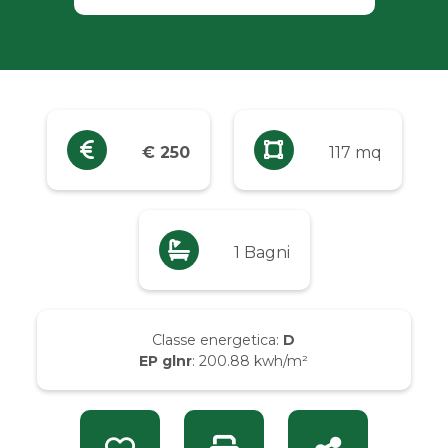
Industriali
Terreni
Prezzo
€ 250
117 mq
Qualsiasi
Fino a € 5.000
1 Bagni
Da € 5.000 a € 10.000
Classe energetica:
D
EP glnr
: 200.88 kwh/m²
Da € 10.000 a € 20.000
Da € 20.000 a € 50.000