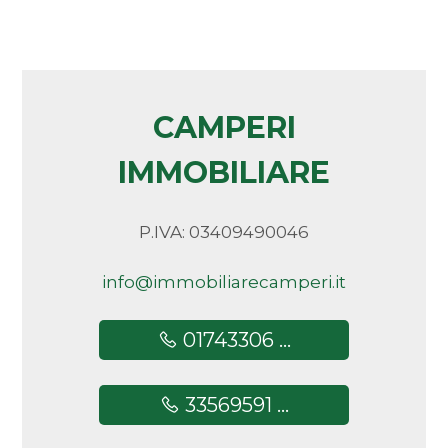
5+
Altre
CAMPERI
opzioni
-
IMMOBILIARE
multiscelta
P.IVA: 03409490046
Giardino
info@immobiliarecamperi.it
Posto auto/Box
01743306 ...
Balcone/Terrazzo
33569591 ...
Ascensore