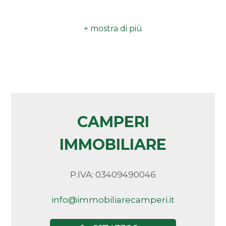
Qualsiasi
1
2
3
CAMPERI
4
IMMOBILIARE
5
P.IVA: 03409490046
5+
info@immobiliarecamperi.it
Bagni