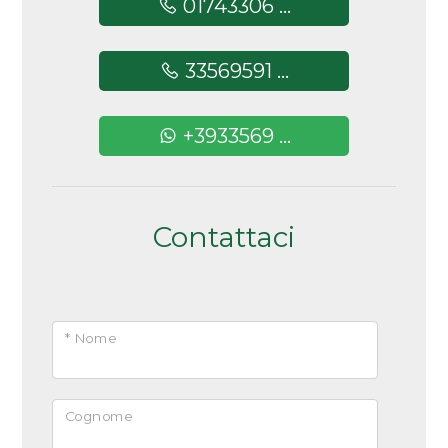
01743306 ...
minimi
33569591 ...
Qualsiasi
+3933569 ...
1
2
Contattaci
3
4
* Nome
5
Cognome
5+