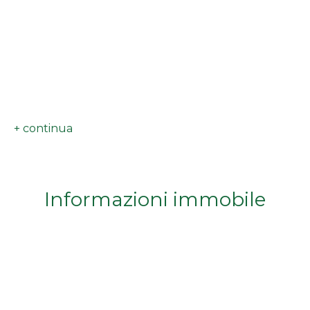
Da € 5.000.000 a € 10.000.000
Oltre € 10.000.000
Totale
mq
Informazioni immobile
Locali
minimi