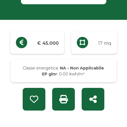
Industriali
Terreni
Prezzo
€ 45.000
17 mq
Qualsiasi
Classe energetica:
NA - Non Applicabile
Fino a € 5.000
EP glnr
: 0.00 kwh/m²
Da € 5.000 a € 10.000
Preferiti: Rif. S 1761
Stampa: Rif. S 1761
Condividi
Da € 10.000 a € 20.000
Da € 20.000 a € 50.000