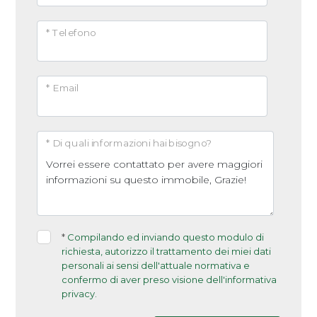
Camere
* Telefono
minime
* Email
Qualsiasi
1
* Di quali informazioni hai bisogno?
2
3
*
Compilando ed inviando questo modulo di
richiesta, autorizzo il trattamento dei miei dati
4
personali ai sensi dell'attuale normativa e
confermo di aver preso visione dell'informativa
privacy.
5