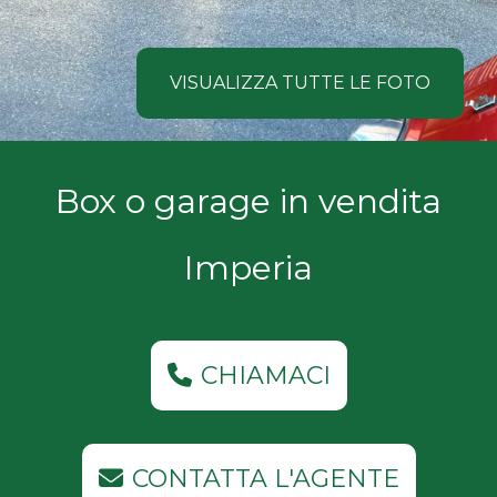
NOI
Comune
COSA
VISUALIZZA TUTTE LE FOTO
CERCANO
I
Tipologia
Box o garage in vendita
NOSTRI
-
multiscelta
CLIENTI
Imperia
Qualsiasi
CONTATTACI
Residenziali
CHIAMACI
Commerciali
CONTATTA L'AGENTE