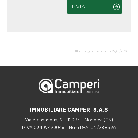
INVIA
5+
Altre
opzioni
-
Ultimo aggiornamento 27/01/2026
multiscelta
Giardino
Posto auto/Box
Balcone/Terrazzo
IMMOBILIARE CAMPERI S.A.S
Via Alessandria, 9 - 12084 - Mondovi (CN)
Ascensore
P.IVA 03409490046 - Num REA: CN/288596