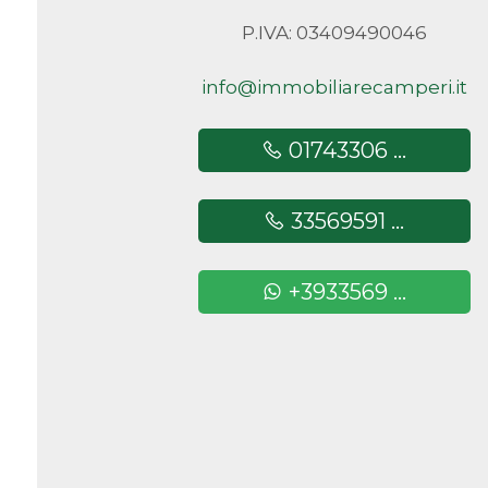
P.IVA: 03409490046
Camere
minime
info@immobiliarecamperi.it
Qualsiasi
01743306 ...
1
33569591 ...
2
+3933569 ...
3
4
5