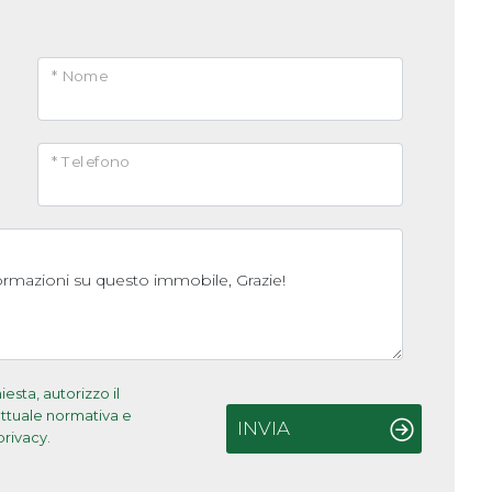
* Nome
* Telefono
sta, autorizzo il
'attuale normativa e
INVIA
privacy.