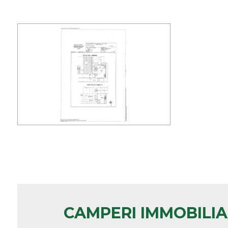
minimi
Qualsiasi
1
2
3
4
5
CAMPERI IMMOBILI
5+