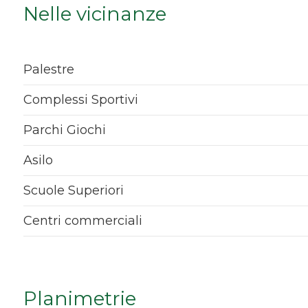
Nelle vicinanze
Qualsiasi
1
Palestre
2
Complessi Sportivi
Parchi Giochi
3
Asilo
4
Scuole Superiori
5
Centri commerciali
5+
Planimetrie
Bagni