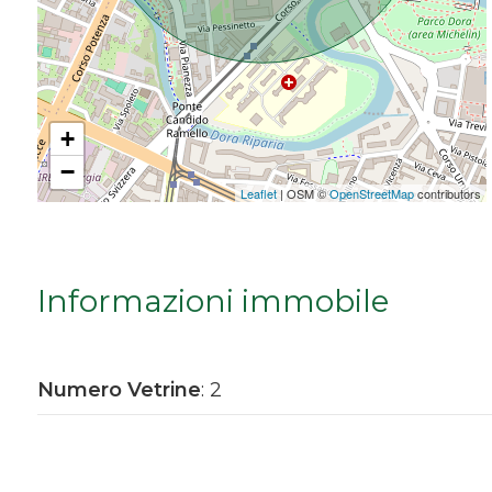
Da € 5.000.000 a € 10.000.000
Oltre € 10.000.000
+
−
Totale
Leaflet
| OSM ©
OpenStreetMap
contributors
mq
Informazioni immobile
Numero Vetrine
: 2
Locali
minimi