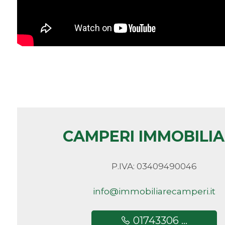
Camere
minime
Qualsiasi
1
2
CAMPERI IMMOBILI
3
P.IVA: 03409490046
4
info@immobiliarecamperi.it
5
01743306 ...