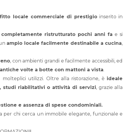
fitto
locale commerciale di prestigio
inserito in
o
completamente ristrutturato pochi anni fa
e si
 un
ampio locale facilmente destinabile a cucina
,
reno
, con ambienti grandi e facilmente accessibili, ed
 antiche volte a botte con mattoni a vista
.
molteplici utilizzi. Oltre alla ristorazione, è
ideale
tudi riabilitativi o attività di servizi
, grazie alla
estione e assenza di spese condominiali.
tta per chi cerca un immobile elegante, funzionale e
FORMAZIONI!!