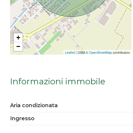
Da € 5.000.000 a € 10.000.000
Oltre € 10.000.000
+
−
Totale
Leaflet
| OSM ©
OpenStreetMap
contributors
mq
Informazioni immobile
Aria condizionata
Locali
Ingresso
minimi