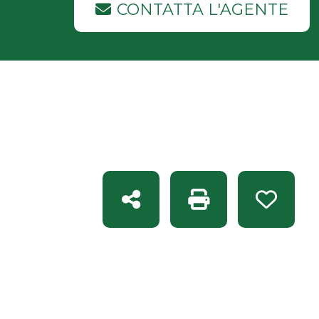
CONTATTA L'AGENTE
Condividi
Stampa: Rif. BT 32
Preferit