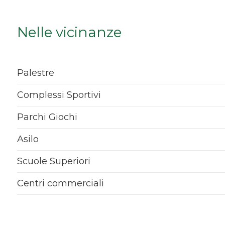
Qualsiasi
Nelle vicinanze
1
2
Palestre
Complessi Sportivi
3
Parchi Giochi
4
Asilo
5
Scuole Superiori
Centri commerciali
5+
Bagni