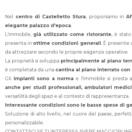
Nel
centro di
Castelletto Stura
, proponiamo in
Af
elegante palazzo d'epoca
.
L'immobile,
già utilizzato come ristorante
, è stat
presenta in
ottime condizioni generali
. È presente
da attrezzare secondo le proprie esigenze operative.
La proprietà si sviluppa
principalmente al piano ter
è completata da una
cantina al piano interrato con
Gli
impianti sono a norma
e l'immobile si presta a 
anche per studi professionali, ambulatori medici, s
versatilità degli spazi e al contesto di rappresentanza.
Interessante condizioni sono le basse spese di g
Soluzione di alto livello, nel cuore del paese, perfe
personalizzabile.
CONTATTACI SE TI INTERESSA AVERE MAGGIORI IN