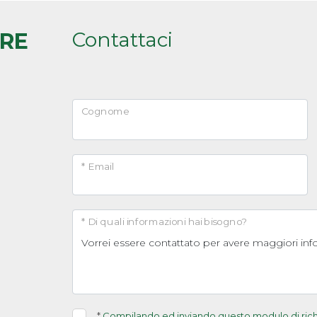
Contattaci
ARE
Cognome
* Email
* Di quali informazioni hai bisogno?
*
Compilando ed inviando questo modulo di richie