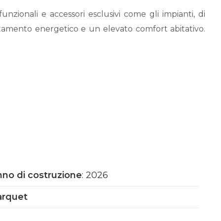
unzionali e accessori esclusivi come gli impianti, di
ntamento energetico e un elevato comfort abitativo.
to tranquillo, moderno e ben collegato ai principali
mune.
)
E DEL BOX
no di costruzione
: 2026
arquet