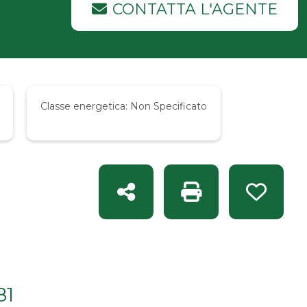
CONTATTA L'AGENTE
Classe energetica:
Non Specificato
Condividi
Stampa: Rif. CG 913
Preferit
81