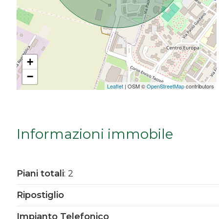
Da € 5.000.000 a € 10.000.000
Oltre € 10.000.000
+
−
Totale
Leaflet
| OSM ©
OpenStreetMap
contributors
mq
Informazioni immobile
Piani totali
: 2
Locali
Ripostiglio
minimi
Impianto Telefonico