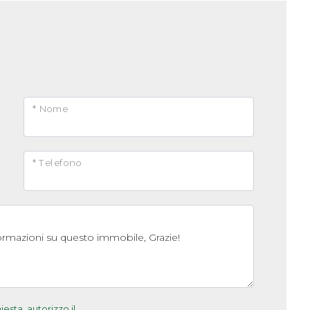
* Nome
* Telefono
sta, autorizzo il