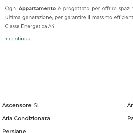
Ogni
Appartamento
è progettato per offrire spazi f
ultima generazione, per garantire il massimo efficie
Classe Energetica A4
Soluzione ideale per chi desidera vivere in un contes
servizi.
Cantine in dotazione.
Parcheggio condominiale con 5 posti auto ad uso co
NESSUN COSTO CONDOMINIALE (no Amministratore
POSSIBILITA' PERMUTE
DETRAZIONE DEL 50% SUL COSTO DI COSTRUZION
Ascensore
: Si
An
Aria Condizionata
P
Persiane