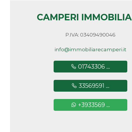
Camere
CAMPERI IMMOBILI
minime
P.IVA: 03409490046
Qualsiasi
info@immobiliarecamperi.it
1
01743306 ...
2
33569591 ...
3
+3933569 ...
4
5