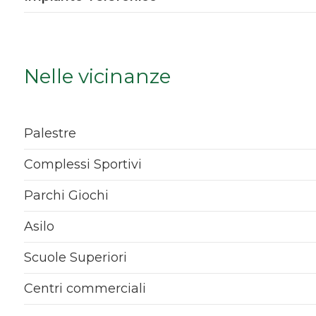
Qualsiasi
1
Nelle vicinanze
2
Palestre
3
Complessi Sportivi
4
Parchi Giochi
5
Asilo
Scuole Superiori
5+
Centri commerciali
Bagni