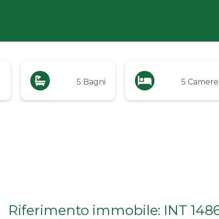
q
5 Bagni
5 Camere
Riferimento immobile: INT 148