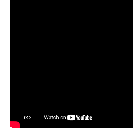
minimi
Qualsiasi
1
2
3
4
5
5+