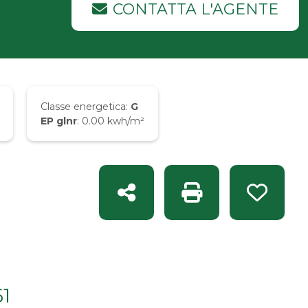
CONTATTA L'AGENTE
Classe energetica:
G
EP glnr
: 0.00 kwh/m²
Condividi
Stampa: Rif. INT 14
Preferit
61