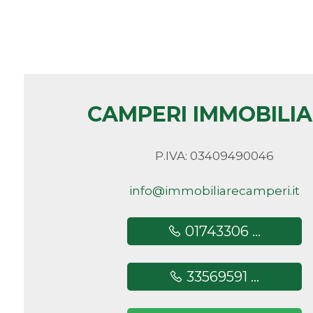
Camere
minime
Qualsiasi
CAMPERI IMMOBILI
1
P.IVA: 03409490046
2
info@immobiliarecamperi.it
3
01743306 ...
4
33569591 ...
5