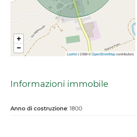
Da € 5.000.000 a € 10.000.000
Oltre € 10.000.000
+
−
Totale
Leaflet
| OSM ©
OpenStreetMap
contributors
mq
Informazioni immobile
Anno di costruzione
: 1800
Locali
minimi