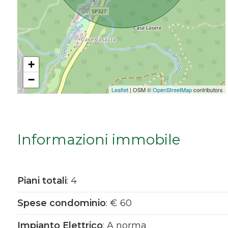
Da € 5.000.000 a € 10.000.000
Oltre € 10.000.000
+
−
Totale
Leaflet
| OSM ©
OpenStreetMap
contributors
mq
Informazioni immobile
Piani totali
: 4
Locali
Spese condominio
: € 60
minimi
Impianto Elettrico
: A norma