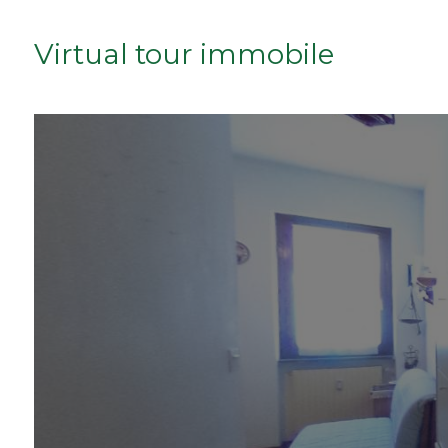
minimi
Virtual tour immobile
Qualsiasi
1
2
3
4
5
5+