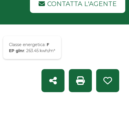
CONTATTA L'AGENTE
Classe energetica:
F
EP glnr
: 263.45 kwh/m³
Condividi
Stampa: Rif. 1096
Preferit