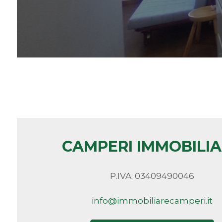
Camere
minime
Qualsiasi
1
2
CAMPERI IMMOBILI
3
P.IVA: 03409490046
4
info@immobiliarecamperi.it
5