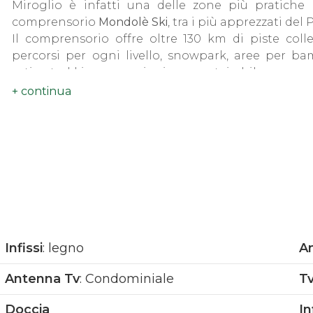
Miroglio è infatti una delle zone più pratiche
comprensorio
Mondolè Ski
, tra i più apprezzati del
Il comprensorio offre oltre 130 km di piste coll
percorsi per ogni livello, snowpark, aree per b
estiva: trekking, escursioni e mountain bike.
Ideale per:
Settimane bianche
Weekend sulla neve
Investimento da mettere a reddito
Famiglie con bambini
Una soluzione pratica, pronta all'uso, in una delle 
Per maggiori informazioni o per fissare una visita, n
Infissi
: legno
An
Antenna Tv
: Condominiale
T
Doccia
In