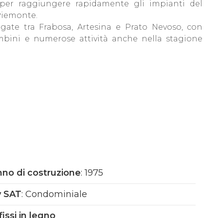
 per raggiungere rapidamente gli impianti del
 Piemonte.
egate tra Frabosa, Artesina e Prato Nevoso, con
ambini e numerose attività anche nella stagione
mete montane più richieste della zona.
on esitare a contattarci.
no di costruzione
: 1975
v SAT
: Condominiale
fissi in legno