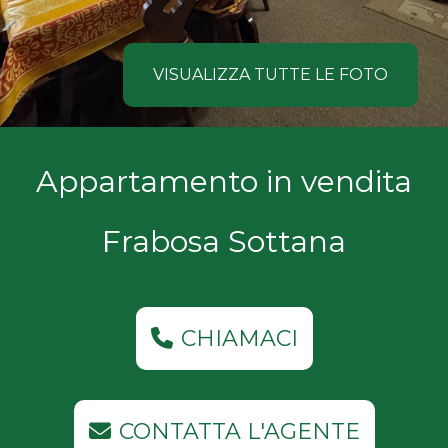
NOI
Comune
COSA
VISUALIZZA TUTTE LE FOTO
CERCANO
I
Tipologia
Appartamento in vendita
NOSTRI
-
multiscelta
CLIENTI
Frabosa Sottana
Qualsiasi
CONTATTACI
Residenziali
CHIAMACI
Commerciali
CONTATTA L'AGENTE