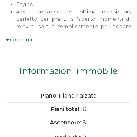
Bagno
minimi
Ampio terrazzo con ottima esposizione
,
perfetto per pranzi all'aperto, momenti di
Qualsiasi
relax al sole o semplicemente per godere
dell'aria di montagna
1
Il piano rialzato garantisce comodità di accesso
senza rinunciare alla privacy.
2
Caratteristiche tecniche:
Riscaldamento centralizzato con
Informazioni immobile
termovalvole, per una gestione autonoma
3
dei consumi
Condominio in ottime condizioni
4
Piano
: Piano rialzato
Buona luminosità naturale grazie
all'esposizione favorevole
Piani totali
: 6
Posizione strategica e funzionale
5
Ascensore
: Si
5+
Uno dei veri punti di forza è la
vicinanza
Anno di costruzione
: 1983