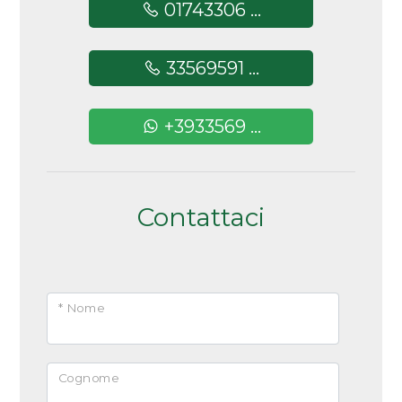
01743306 ...
33569591 ...
+3933569 ...
Contattaci
* Nome
Cognome