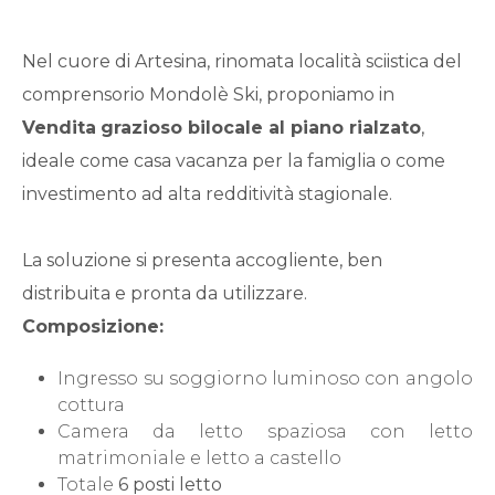
Qualsiasi
Nel cuore di Artesina, rinomata località sciistica del
1
comprensorio Mondolè Ski, proponiamo in
Vendita
grazioso bilocale al piano rialzato
,
2
ideale come casa vacanza per la famiglia o come
investimento ad alta redditività stagionale.
3
La soluzione si presenta accogliente, ben
4
distribuita e pronta da utilizzare.
Composizione:
5
Ingresso su soggiorno luminoso con angolo
cottura
5+
Camera da letto spaziosa con letto
matrimoniale e letto a castello
Totale
6 posti letto
Bagni