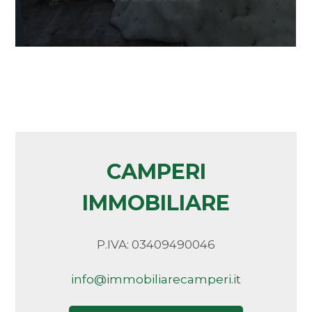
Arredato
Nuova costruzione
Lusso
CAMPERI
IMMOBILIARE
P.IVA: 03409490046
info@immobiliarecamperi.it