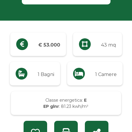
Industriali
Terreni
Prezzo
€ 53.000
43 mq
Qualsiasi
Fino a € 5.000
1 Bagni
1 Camere
Da € 5.000 a € 10.000
Classe energetica:
E
EP glnr
: 81.23 kwh/m²
Da € 10.000 a € 20.000
Da € 20.000 a € 50.000