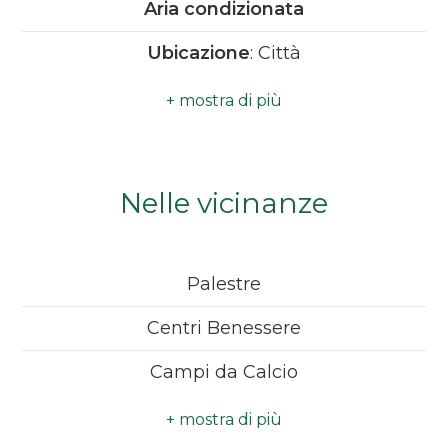
Aria condizionata
Camere
Ubicazione
: Città
minime
Qualsiasi
1
Nelle vicinanze
2
Palestre
3
Centri Benessere
4
Campi da Calcio
Complessi Sportivi
5