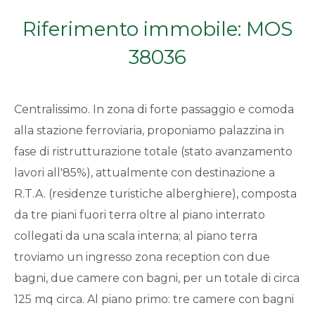
Qualsiasi
Riferimento immobile: MOS
38036
1
2
Centralissimo. In zona di forte passaggio e comoda
alla stazione ferroviaria, proponiamo palazzina in
3
fase di ristrutturazione totale (stato avanzamento
lavori all'85%), attualmente con destinazione a
4
R.T.A. (residenze turistiche alberghiere), composta
da tre piani fuori terra oltre al piano interrato
5
collegati da una scala interna; al piano terra
troviamo un ingresso zona reception con due
5+
bagni, due camere con bagni, per un totale di circa
125 mq circa. Al piano primo: tre camere con bagni
Bagni