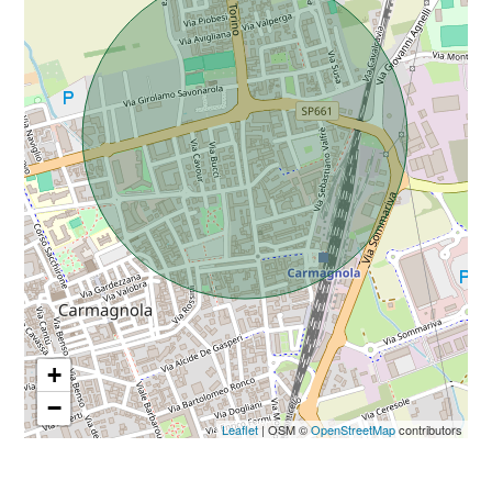
Da € 5.000.000 a € 10.000.000
Oltre € 10.000.000
Totale
mq
+
−
Locali
Leaflet
| OSM ©
OpenStreetMap
contributors
minimi