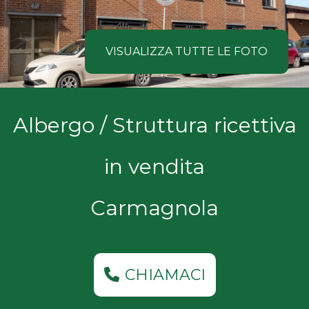
NOI
Comune
COSA
VISUALIZZA TUTTE LE FOTO
CERCANO
I
Tipologia
Albergo / Struttura ricettiva
NOSTRI
-
multiscelta
CLIENTI
in vendita
Qualsiasi
CONTATTACI
Carmagnola
Residenziali
Commerciali
CHIAMACI