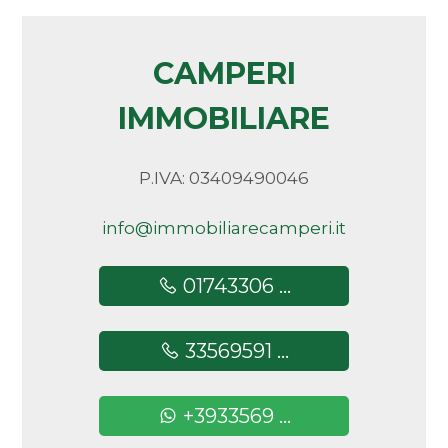
CAMPERI
IMMOBILIARE
P.IVA: 03409490046
info@immobiliarecamperi.it
01743306 ...
33569591 ...
+3933569 ...