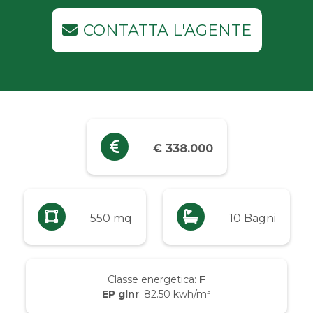
Industriali
CONTATTA L'AGENTE
Terreni
Prezzo
Qualsiasi
€ 338.000
Fino a € 5.000
Da € 5.000 a € 10.000
550 mq
10 Bagni
Da € 10.000 a € 20.000
Classe energetica:
F
EP glnr
: 82.50 kwh/m³
Da € 20.000 a € 50.000