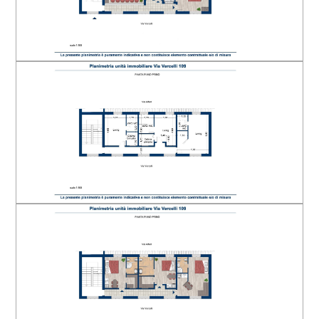
Centri commerciali
Arredato
Uffici comunali
Nuova costruzione
Lusso