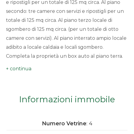
e ripostigli per un totale di 125 mq circa. Al piano
minimi
secondo: tre camere con servizi e ripostigli per un
totale di 125 mq circa. Al piano terzo locale di
Qualsiasi
sgombero di 125 mq circa. (per un totale di otto
camere con servizi). Al piano interrato ampio locale
1
adibito a locale caldaia e locali sgombero.
Completa la proprietà un box auto al piano terra.
2
L'immobile vista la sua versatilità, può essere adatto
a molteplici attività.
3
4
Informazioni immobile
5
Numero Vetrine
: 4
5+