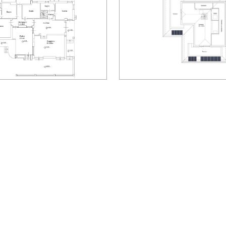
videocitofono.
Non perdete l'occasione di diventare proprietari e
di tutti i comfort e gli spazi necessari per una vita s
Documento non contrattuale. Dati forniti a titolo in