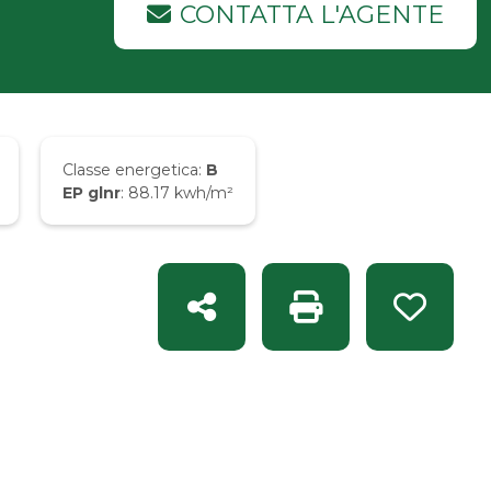
CONTATTA L'AGENTE
Classe energetica:
B
EP glnr
: 88.17 kwh/m²
Condividi
Stampa: Rif. EI 1659
Preferit