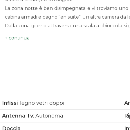
La zona notte è ben disimpegnata e vi troviamo uno
cabina armadi e bagno "en suite", un altra camera da 
Dalla zona giorno attraverso una scala a chioccola si
locale, un bagno, un ripostiglio oltre a due grandi terr
La medesima scala porta al piano seminterrato d
autorimessa di mq 100 capace di ospitare cinque aut
ripostigli, la lavanderia, la dispensa, e un monolocal
formato da un ampio soggiorno con angolo cottura e
La preziosità dei materiali impiegati e le grandi e nu
aspetto molto accogliente ed estremamente luminos
Completa la proprietà una tettoia di mq 22 posta nel g
Infissi
: legno vetri doppi
An
L'immobile principale è in classe energetica B con i
Antenna Tv
: Autonoma
Ri
fotovoltaico, caldaia a condensazione "Buderus" a ga
Doccia
In