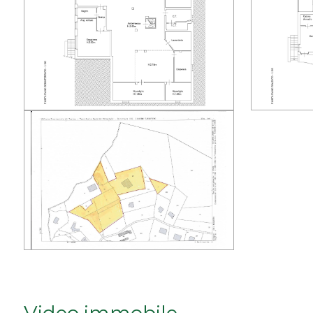
minimi
Qualsiasi
1
2
3
4
5
5+