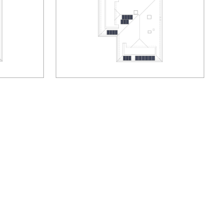
 vivere in questa splendida
Villa
a
Roletto
e godere
erena e rilassata in mezzo al verde!!!
dicativo.