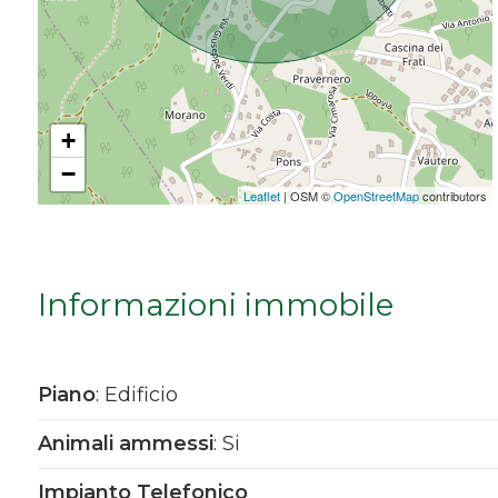
Da € 5.000.000 a € 10.000.000
Oltre € 10.000.000
+
−
Totale
Leaflet
| OSM ©
OpenStreetMap
contributors
mq
Informazioni immobile
Piano
: Edificio
Locali
Animali ammessi
: Si
minimi
Impianto Telefonico