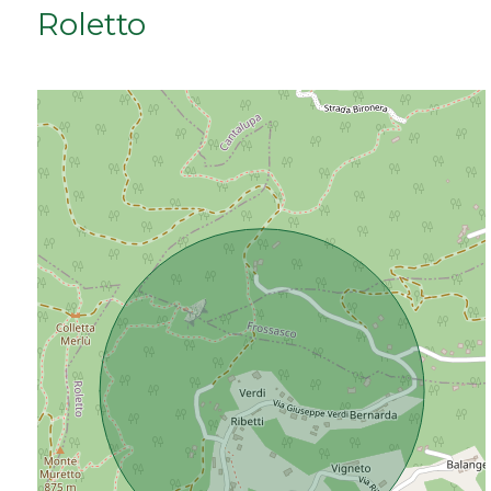
Roletto
Da € 50.000 a € 100.000
Da € 100.000 a € 200.000
Da € 200.000 a € 400.000
Da € 400.000 a € 600.000
Da € 600.000 a € 800.000
Da € 800.000 a € 1.000.000
Da € 1.000.000 a € 2.000.000
Da € 2.000.000 a € 5.000.000