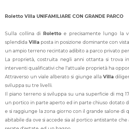
Roletto
Villa
UNIFAMILIARE CON GRANDE PARCO
Sulla collina di
Roletto
e precisamente lungo la v
splendida
Villa
posta in posizione dominante con vista 
un ampio terreno recintato adibito a parco privato per
La proprietà, costruita negli anni ottanta si trova 
interventi qualificativi che l'attuale proprietà ha op
Attraverso un viale alberato si giunge alla
Villa
dilige
sviluppa su tre livelli.
Il piano terreno si sviluppa su una superficie di mq 173
un portico in parte aperto ed in parte chiuso dotato
e si raggiunge la zona giorno con il grande salone di 
abitabile da ove si accede sia al portico antistante ch
serate d'estate, ed un bagno.