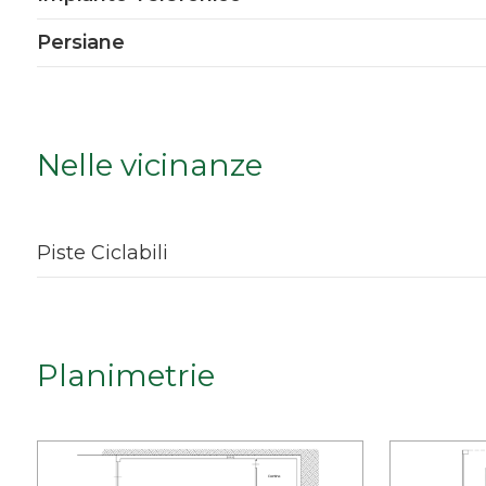
Qualsiasi
Persiane
1
2
Nelle vicinanze
3
Piste Ciclabili
4
5
Planimetrie
5+
Bagni