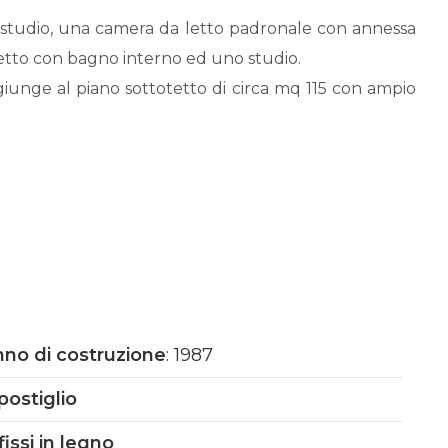
 studio, una camera da letto padronale con annessa
letto con bagno interno ed uno studio.
 giunge al piano sottotetto di circa mq 115 con ampio
azzi panoramici.
i mq complessivi mq 260 ove troviamo una grade
o, il locale centrale termica, la cantina, due ampi
e di mq 40 circa che affaccia sulla parte fuori terra
 bagno.
merose aperture e vetrate conferisco alla proprietà un
o
iardino.
no di costruzione
: 1987
pe 88,17 kWh/m2 grazie agli impianti solare termico,
postiglio
solio sostituita nel 2025 e caldaia a condensazione
fissi in legno