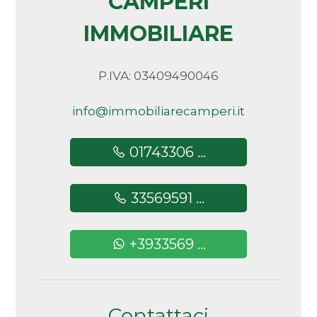
CAMPERI
IMMOBILIARE
P.IVA: 03409490046
info@immobiliarecamperi.it
01743306 ...
33569591 ...
+3933569 ...
Contattaci