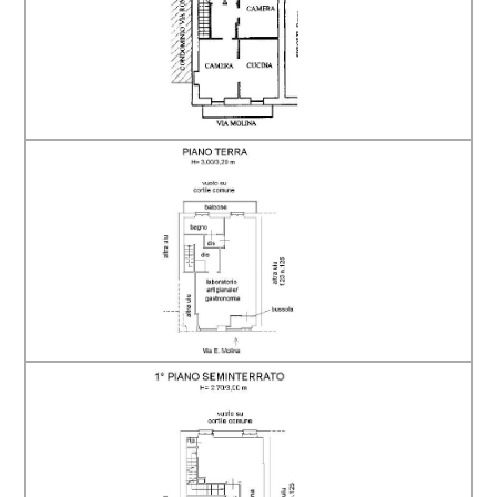
Arredato
Nuova costruzione
Lusso