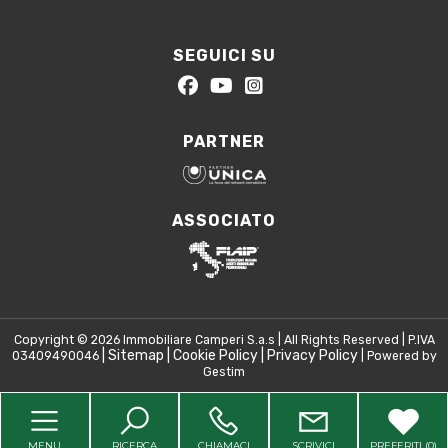
SEGUICI SU
PARTNER
ASSOCIATO
Copyright © 2026 Immobiliare Camperi S.a.s | All Rights Reserved | P.IVA
|
Sitemap
|
Cookie Policy
|
Privacy Policy
03409490046
| Powered by
Gestim
Torna su
MENU
RICERCA
CHIAMACI
SCRIVICI
PREFERITI (
0
)