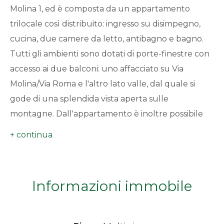
Molina 1, ed è composta da un appartamento
minimi
trilocale così distribuito: ingresso su disimpegno,
cucina, due camere da letto, antibagno e bagno.
Qualsiasi
Tutti gli ambienti sono dotati di porte-finestre con
1
accesso ai due balconi: uno affacciato su Via
Molina/Via Roma e l'altro lato valle, dal quale si
2
gode di una splendida vista aperta sulle
montagne. Dall'appartamento è inoltre possibile
3
accedere al sottotetto, attualmente tramite
botola.
4
La seconda unità, attualmente accatastata come
locale commerciale (C/1) ma con possibilità di
Informazioni immobile
5
cambio di destinazione d'uso (previa verifica
urbanistica), si sviluppa su più livelli.
5+
Al piano terra, con ingresso da Via Molina, troviamo