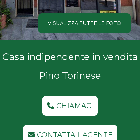
NOI
Comune
COSA
VISUALIZZA TUTTE LE FOTO
CERCANO
I
Tipologia
Casa indipendente in vendita
NOSTRI
-
multiscelta
CLIENTI
Pino Torinese
Qualsiasi
CONTATTACI
Residenziali
CHIAMACI
Commerciali
CONTATTA L'AGENTE