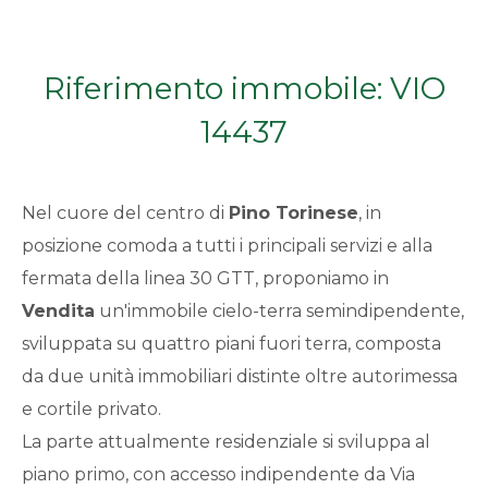
Qualsiasi
Riferimento immobile: VIO
1
14437
2
Nel cuore del centro di
Pino Torinese
, in
3
posizione comoda a tutti i principali servizi e alla
fermata della linea 30 GTT, proponiamo in
4
Vendita
un'immobile cielo-terra semindipendente,
5
sviluppata su quattro piani fuori terra, composta
da due unità immobiliari distinte oltre autorimessa
5+
e cortile privato.
La parte attualmente residenziale si sviluppa al
piano primo, con accesso indipendente da Via
Bagni