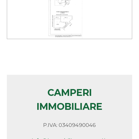
Bar
Arredato
Uffici postali
Nuova costruzione
Centri commerciali
Uffici comunali
Lusso
CAMPERI
IMMOBILIARE
P.IVA: 03409490046