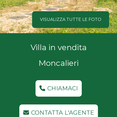
NOI
Comune
COSA
VISUALIZZA TUTTE LE FOTO
CERCANO
I
Tipologia
Villa in vendita
NOSTRI
-
multiscelta
CLIENTI
Moncalieri
Qualsiasi
CONTATTACI
Residenziali
CHIAMACI
Commerciali
CONTATTA L'AGENTE