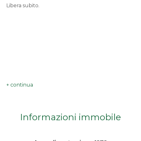
Libera subito.
minimi
Qualsiasi
1
2
3
4
Informazioni immobile
5
5+