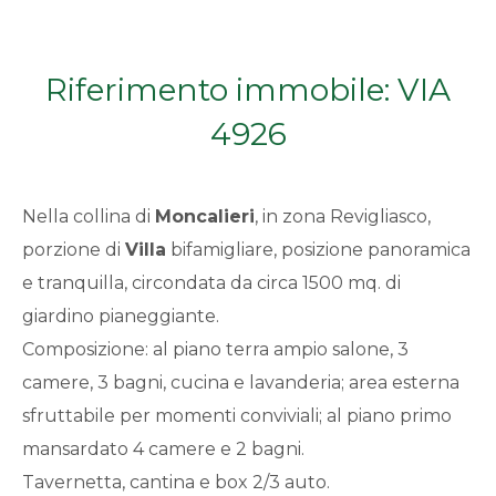
Qualsiasi
Riferimento immobile: VIA
1
4926
2
Nella collina di
Moncalieri
, in zona Revigliasco,
3
porzione di
Villa
bifamigliare, posizione panoramica
e tranquilla, circondata da circa 1500 mq. di
4
giardino pianeggiante.
5
Composizione: al piano terra ampio salone, 3
camere, 3 bagni, cucina e lavanderia; area esterna
5+
sfruttabile per momenti conviviali; al piano primo
mansardato 4 camere e 2 bagni.
Tavernetta, cantina e box 2/3 auto.
Bagni