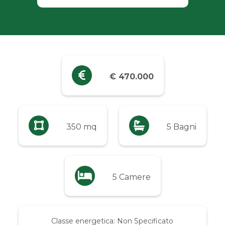
Industriali
Terreni
Prezzo
€ 470.000
Qualsiasi
Fino a € 5.000
350 mq
5 Bagni
Da € 5.000 a € 10.000
5 Camere
Da € 10.000 a € 20.000
Da € 20.000 a € 50.000
Classe energetica:
Non Specificato