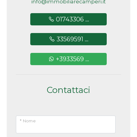
info@immobiliarecamperi.it
01743306 ...
33569591 ...
+3933569 ...
Contattaci
* Nome