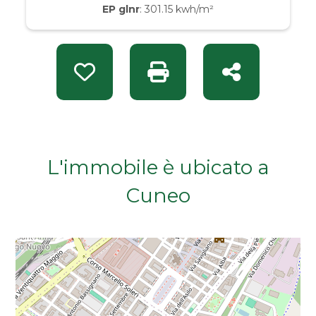
EP glnr
: 301.15 kwh/m²
Da € 50.000 a € 100.000
Da € 100.000 a € 200.000
Preferiti: Rif. BT 330
Stampa: Rif. BT 330
Condividi
Da € 200.000 a € 400.000
Da € 400.000 a € 600.000
L'immobile è ubicato a
Da € 600.000 a € 800.000
Cuneo
Da € 800.000 a € 1.000.000
Da € 1.000.000 a € 2.000.000
Da € 2.000.000 a € 5.000.000