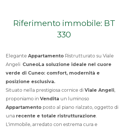
Qualsiasi
Riferimento immobile: BT
1
330
2
Elegante
Appartamento
Ristrutturato su Viale
3
Angeli 
Cuneo
La soluzione ideale nel cuore
verde di
Cuneo
: comfort, modernità e
4
posizione esclusiva.
5
Situato nella prestigiosa cornice di
Viale Angeli
,
proponiamo in
Vendita
un luminoso
5+
Appartamento
posto al piano rialzato, oggetto di
una
recente e totale ristrutturazione
.
L'immobile, arredato con estrema cura e
Bagni