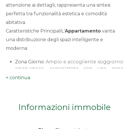
attenzione ai dettagli, rappresenta una sintesi
minimi
perfetta tra funzionalità estetica e comodità
abitativa.
Qualsiasi
Caratteristiche PrincipaliL'
Appartamento
vanta
1
una distribuzione degli spazi intelligente e
moderna:
2
Zona Giorno:
Ampio e accogliente soggiorno
open-space, organizzato con una zona
3
pranzo e un angolo cottura moderno.
Zona Notte:
Due camere da letto ben
4
disimpegnate.
Servizi:
Bagno moderno e funzionale.
Pertinenze:
Cantina di proprietà inclusa.
Informazioni immobile
5
Comfort e SicurezzaLa proprietà è dotata delle
migliori tecnologie per garantire la massima
5+
tranquillità e il risparmio energetico: