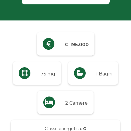
Industriali
Terreni
Prezzo
€ 195.000
Qualsiasi
Fino a € 5.000
75 mq
1 Bagni
Da € 5.000 a € 10.000
2 Camere
Da € 10.000 a € 20.000
Da € 20.000 a € 50.000
Classe energetica:
G