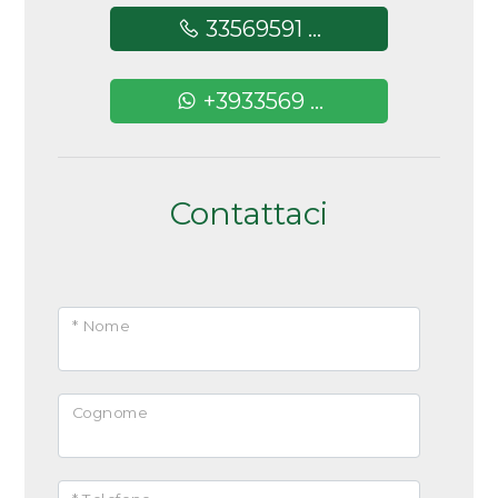
Bar
Arredato
33569591 ...
Uffici postali
Nuova costruzione
Centri commerciali
+3933569 ...
Uffici comunali
Lusso
Contattaci
* Nome
Cognome