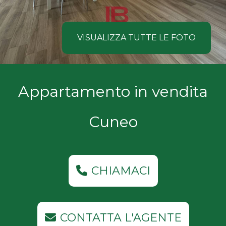
NOI
Comune
COSA
VISUALIZZA TUTTE LE FOTO
CERCANO
I
Tipologia
Appartamento in vendita
NOSTRI
-
multiscelta
CLIENTI
Cuneo
Qualsiasi
CONTATTACI
Residenziali
CHIAMACI
Commerciali
CONTATTA L'AGENTE