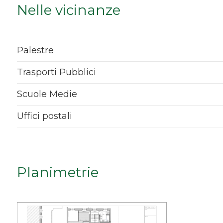
Nelle vicinanze
Qualsiasi
1
Palestre
2
Trasporti Pubblici
Scuole Medie
3
Uffici postali
4
5
Planimetrie
5+
Bagni