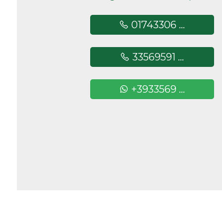
Camere
01743306 ...
minime
33569591 ...
Qualsiasi
+3933569 ...
1
2
3
4
5