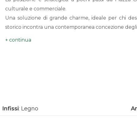
culturale e commerciale.
Una soluzione di grande charme, ideale per chi desi
storico incontra una contemporanea concezione degli 
L'immobile viene venduto completo degli arredi.
Controlli catastali ed urbanistici in fase di verifica, la 
Categoria Catastale A/3 r.c. € 588,76€
Infissi
: Legno
An