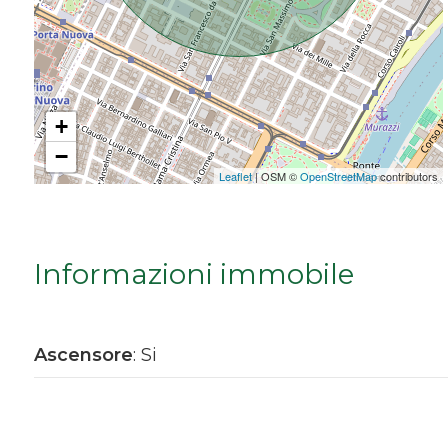
Da € 5.000.000 a € 10.000.000
Oltre € 10.000.000
+
−
Totale
Leaflet
| OSM ©
OpenStreetMap
contributors
mq
Informazioni immobile
Ascensore
: Si
Locali
minimi