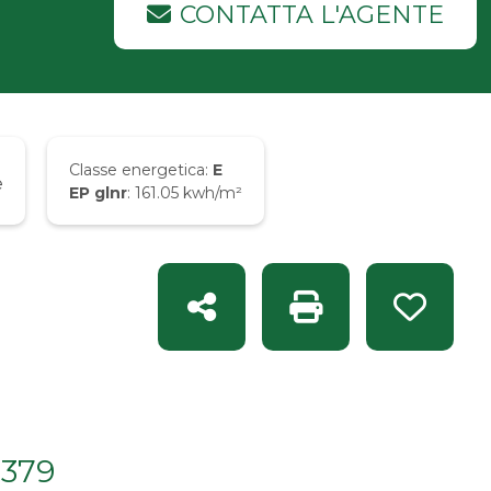
CONTATTA L'AGENTE
Classe energetica:
E
e
EP glnr
: 161.05 kwh/m²
Condividi
Stampa: Rif. REG 
Preferi
M379