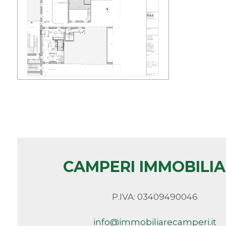
minimi
Qualsiasi
1
2
3
4
CAMPERI IMMOBILI
5
P.IVA: 03409490046
5+
info@immobiliarecamperi.it