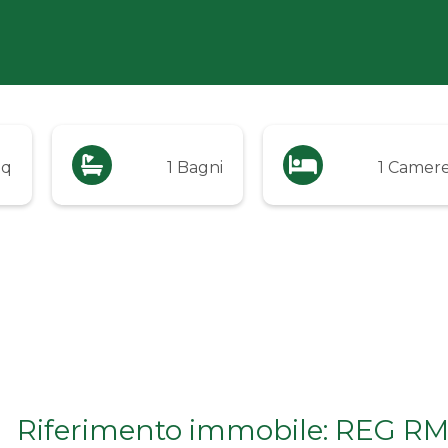
mq
1 Bagni
1 Camer
Riferimento immobile: REG R