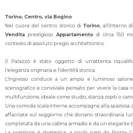
Torino
, Centro, via Bogino
Nel cuore del centro storico di
Torino
, all'interno
Vendita
prestigioso
Appartamento
di circa 150 mq
contesto di assoluto pregio architettonico.
Il Palazzo è stato oggetto di un'attenta riqualif
l'eleganza originaria e l'identità storica.
L'ingresso conduce a un ampio e luminoso salone
scenografico e conviviale pensato per vivere la casa 
multifunzione, ideale come studio, stanza ospiti o came
Una comoda scala interna accompagna alla spaziosa z
affacciate sul soggiorno che donano straordinaria lu
completata da una cabina armadio e da un elegante b
La posizione è strategica: a pochi passi da Piazza C