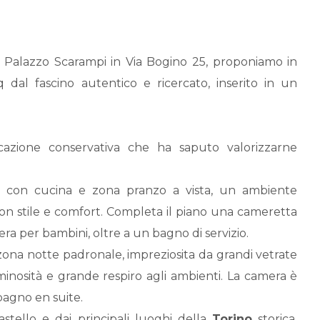
 di Palazzo Scarampi in Via Bogino 25, proponiamo in
 dal fascino autentico e ricercato, inserito in un
icazione conservativa che ha saputo valorizzarne
 con cucina e zona pranzo a vista, un ambiente
con stile e comfort. Completa il piano una cameretta
ra per bambini, oltre a un bagno di servizio.
ona notte padronale, impreziosita da grandi vetrate
minosità e grande respiro agli ambienti. La camera è
agno en suite.
astello e dai principali luoghi della
Torino
storica,