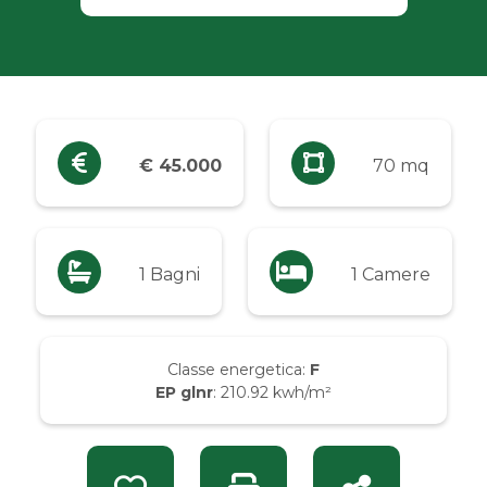
Industriali
Terreni
Prezzo
€ 45.000
70 mq
Qualsiasi
Fino a € 5.000
1 Bagni
1 Camere
Da € 5.000 a € 10.000
Classe energetica:
F
EP glnr
: 210.92 kwh/m²
Da € 10.000 a € 20.000
Da € 20.000 a € 50.000