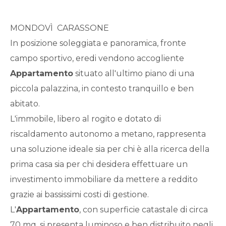
Qualsiasi
MONDOVÌ  CARASSONE
1
In posizione soleggiata e panoramica, fronte
campo sportivo, eredi vendono accogliente
2
Appartamento
situato all'ultimo piano di una
piccola palazzina, in contesto tranquillo e ben
3
abitato.
L'immobile, libero al rogito e dotato di
4
riscaldamento autonomo a metano, rappresenta
una soluzione ideale sia per chi è alla ricerca della
5
prima casa sia per chi desidera effettuare un
investimento immobiliare da mettere a reddito
5+
grazie ai bassissimi costi di gestione.
L'
Appartamento
, con superficie catastale di circa
Bagni
70 mq, si presenta luminoso e ben distribuito negli