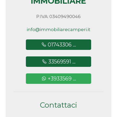
IMMOBILIARE
Arredato
P.IVA: 03409490046
Nuova costruzione
info@immobiliarecamperi.it
Lusso
01743306 ...
33569591 ...
+3933569 ...
Contattaci