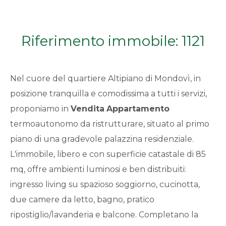
Qualsiasi
Riferimento immobile: 1121
1
2
Nel cuore del quartiere Altipiano di Mondovì, in
posizione tranquilla e comodissima a tutti i servizi,
3
proponiamo in
Vendita
Appartamento
termoautonomo da ristrutturare, situato al primo
4
piano di una gradevole palazzina residenziale.
L'immobile, libero e con superficie catastale di 85
5
mq, offre ambienti luminosi e ben distribuiti:
ingresso living su spazioso soggiorno, cucinotta,
5+
due camere da letto, bagno, pratico
ripostiglio/lavanderia e balcone. Completano la
Bagni