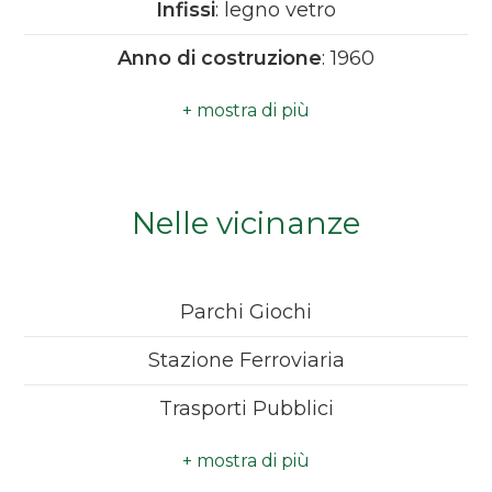
Infissi
: legno vetro
Camere
Anno di costruzione
: 1960
minime
Antenna Tv
: Condominiale
Qualsiasi
Tv SAT
: Condominiale
Ubicazione
: Città
1
Nelle vicinanze
2
Parchi Giochi
3
Stazione Ferroviaria
4
Trasporti Pubblici
Scuole Elementari
5