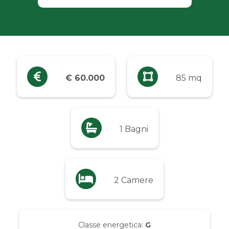
Industriali
Terreni
Prezzo
€ 60.000
85 mq
Qualsiasi
Fino a € 5.000
1 Bagni
Da € 5.000 a € 10.000
2 Camere
Da € 10.000 a € 20.000
Da € 20.000 a € 50.000
Classe energetica:
G