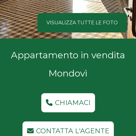
NOI
Comune
COSA
VISUALIZZA TUTTE LE FOTO
CERCANO
I
Tipologia
Appartamento in vendita
NOSTRI
-
multiscelta
CLIENTI
Mondovì
Qualsiasi
CONTATTACI
Residenziali
CHIAMACI
Commerciali
CONTATTA L'AGENTE