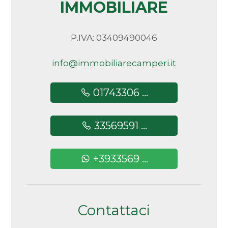
IMMOBILIARE
P.IVA: 03409490046
info@immobiliarecamperi.it
01743306 ...
33569591 ...
+3933569 ...
Contattaci