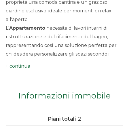
proprietà una comoda cantina e un grazioso
minimi
giardino esclusivo, ideale per momenti di relax
all'aperto.
Qualsiasi
L'
Appartamento
necessita di lavori interni di
ristrutturazione e del rifacimento del bagno,
1
rappresentando così una soluzione perfetta per
chi desidera personalizzare gli spazi secondo il
2
proprio gusto e valorizzare l'investimento.
Le basse spese condominiali, unite alla posizione
3
ben servita e alla facilità di accesso, rendono
questa proposta particolarmente interessante sia
4
Informazioni immobile
come prima casa sia come investimento
immobiliare.
5
Piani totali
: 2
5+