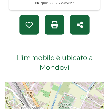
EP glnr
: 221.28 kwh/m²
Da € 50.000 a € 100.000
Da € 100.000 a € 200.000
Preferiti: Rif. 1121
Stampa: Rif. 1121
Condividi
Da € 200.000 a € 400.000
Da € 400.000 a € 600.000
L'immobile è ubicato a
Da € 600.000 a € 800.000
Mondovì
Da € 800.000 a € 1.000.000
Da € 1.000.000 a € 2.000.000
Da € 2.000.000 a € 5.000.000