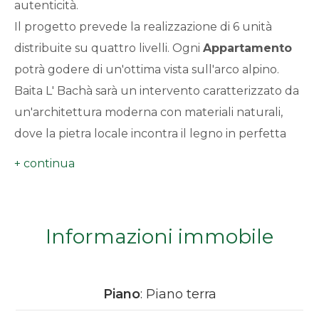
autenticità.
minimi
Il progetto prevede la realizzazione di 6 unità
distribuite su quattro livelli. Ogni
Appartamento
Qualsiasi
potrà godere di un'ottima vista sull'arco alpino.
Baita L' Bachà sarà un intervento caratterizzato da
1
un'architettura moderna con materiali naturali,
dove la pietra locale incontra il legno in perfetta
2
armonia con il paesaggio circostante.
La posizione è centrale, in un contesto riservato
3
che permette di godere della tranquillità pur
restando immersi nella vita del paese.
4
Informazioni immobile
A completare l'offerta, vi è la possibilità di
acquistare un posto auto, un dettaglio prezioso
5
per vivere in centro senza preoccupazioni.
Piano
: Piano terra
5+
L'edificio sarà altamente performante dal punto di