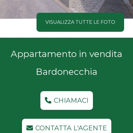
NOI
Comune
COSA
VISUALIZZA TUTTE LE FOTO
CERCANO
I
Tipologia
Appartamento in vendita
NOSTRI
-
multiscelta
CLIENTI
Bardonecchia
Qualsiasi
CONTATTACI
Residenziali
CHIAMACI
Commerciali
CONTATTA L'AGENTE