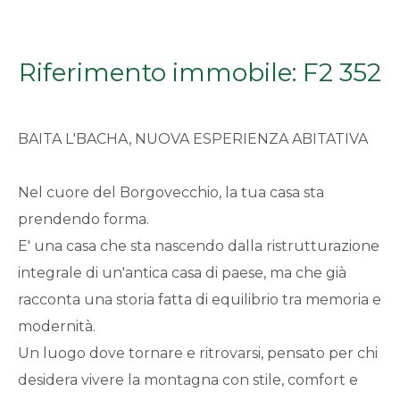
Qualsiasi
Riferimento immobile: F2 352
1
2
BAITA L'BACHA, NUOVA ESPERIENZA ABITATIVA
3
Nel cuore del Borgovecchio, la tua casa sta
prendendo forma.
4
E' una casa che sta nascendo dalla ristrutturazione
integrale di un'antica casa di paese, ma che già
5
racconta una storia fatta di equilibrio tra memoria e
modernità.
5+
Un luogo dove tornare e ritrovarsi, pensato per chi
desidera vivere la montagna con stile, comfort e
Bagni