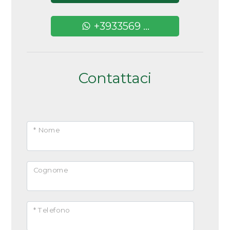
Uffici postali
Arredato
Centri commerciali
+3933569 ...
Nuova costruzione
Uffici comunali
Lusso
Contattaci
* Nome
Cognome
* Telefono