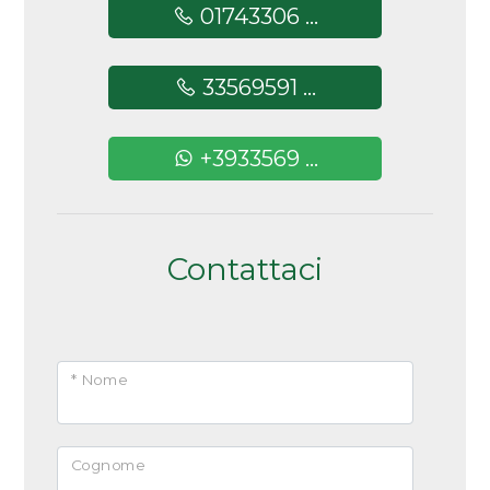
Documento non contrattuale, dati forniti a
01743306 ...
titolo indicativo.
33569591 ...
+3933569 ...
Contattaci
* Nome
Cognome