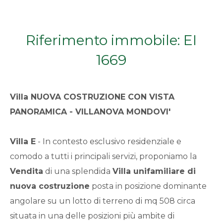
Qualsiasi
Riferimento immobile: EI
1
1669
2
Villa
NUOVA COSTRUZIONE CON VISTA
3
PANORAMICA - VILLANOVA MONDOVI'
4
Villa
E
- In contesto esclusivo residenziale e
5
comodo a tutti i principali servizi, proponiamo la
Vendita
di una splendida
Villa
unifamiliare di
5+
nuova costruzione
posta in posizione dominante
angolare su un lotto di terreno di mq 508 circa
situata in una delle posizioni più ambite di
Bagni