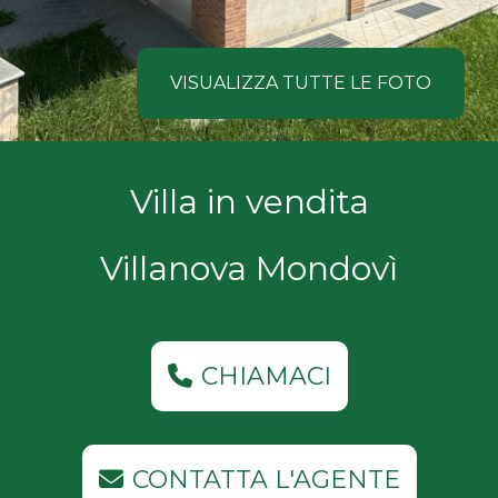
NOI
Comune
COSA
VISUALIZZA TUTTE LE FOTO
CERCANO
I
Tipologia
Villa in vendita
NOSTRI
-
multiscelta
CLIENTI
Villanova Mondovì
Qualsiasi
CONTATTACI
Residenziali
CHIAMACI
Commerciali
CONTATTA L'AGENTE