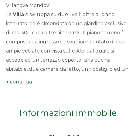
Villanova Mondovì.
minimi
La
Villa
si sviluppa su due livelli oltre al piano
interrato, ed è circondata da un giardino esclusivo
Qualsiasi
di mq 300 circa oltre ai terrazzi. Il piano terreno è
1
composto da ingresso su soggiorno dotato di due
ampie vetrate con vista sulle Alpi dal quale si
2
accede ad un terrazzo coperto, una cucina
abitabile, due camere da letto, un ripostiglio ed un
3
bagno. Attraverso una comoda scala dal soggiorno
si raggiunge il piano primo ove troviamo una
4
camera da letto, un bagno, un locale sottotetto,
due terrazzi, di cui uno coperto. Sempre attraverso
Informazioni immobile
5
la comoda scala interna si giunge al piano interrato
ove un disimpegno conduce alle cantine ai tre
5+
ripostigli (di cui uno adibito a centrale termica) e