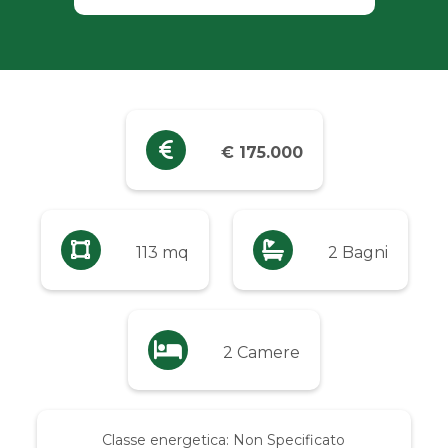
Industriali
Terreni
Prezzo
€ 175.000
Qualsiasi
Fino a € 5.000
113 mq
2 Bagni
Da € 5.000 a € 10.000
2 Camere
Da € 10.000 a € 20.000
Da € 20.000 a € 50.000
Classe energetica:
Non Specificato