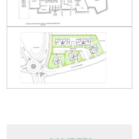
Uffici comunali
Arredato
Da ultimare e personalizzare quindi con finiture
degli impianti elettrico, idraulico e
Nuova costruzione
riscaldamento, posa pavimenti e rivestimenti,
posa delle porte interne.
Lusso
Punti di forza
Costruzione nuova, con materiali di pregio,
finiture personalizzabili secondo propri
gusti ed esigenze
Terrazzo che circonda l'
Appartamento
con
pregiata pavimentazione in pietra
L'immobile è stato progettato e sinora
costruito per rientrare nella classe
energetica A2 o maggiore nel pieno rispetto
delle future normative europee,
rappresentando quindi anche un valido
investimento immobiliare