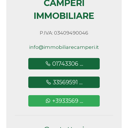
CAMPERI
Posizione tranquilla e riservata, a pochi
minuti dal centro paese e dai principali
IMMOBILIARE
servizi
P.IVA: 03409490046
Villanova Mondovì, borgo autentico alle porte
del Monregalese, famoso per le sue grotte e
info@immobiliarecamperi.it
paesaggi mozzafiato, si trova in una posizione
strategica che la rende interessante anche a
livello turistico, offrendo una qualità di vita
01743306 ...
autentica: vicina a Mondovì (15 minuti), a Cuneo
(30 minuti) e facilmente raggiungibile da Torino
33569591 ...
e dalla Liguria.
Natura, borghi, sci invernale e mare estivo: tutto
a portata di mano!!
+3933569 ...
Un'opportunità rara da non lasciarsi sfuggire.
Documento non contrattuale, dati forniti a