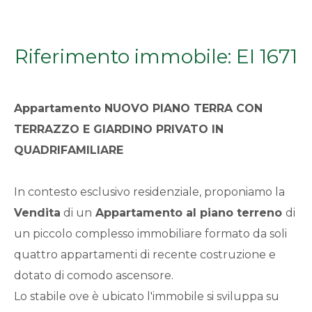
Qualsiasi
Riferimento immobile: EI 1671
1
2
Appartamento
NUOVO PIANO TERRA CON
TERRAZZO E GIARDINO PRIVATO IN
3
QUADRIFAMILIARE
4
In contesto esclusivo residenziale, proponiamo la
Vendita
di un
Appartamento
al piano terreno
di
5
un piccolo complesso immobiliare formato da soli
quattro appartamenti di recente costruzione e
5+
dotato di comodo ascensore.
Lo stabile ove è ubicato l'immobile si sviluppa su
Bagni