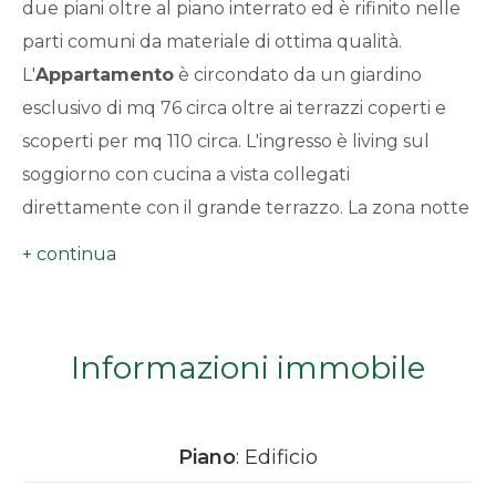
due piani oltre al piano interrato ed è rifinito nelle
minimi
parti comuni da materiale di ottima qualità.
L'
Appartamento
è circondato da un giardino
Qualsiasi
esclusivo di mq 76 circa oltre ai terrazzi coperti e
scoperti per mq 110 circa. L'ingresso è living sul
1
soggiorno con cucina a vista collegati
direttamente con il grande terrazzo. La zona notte
2
risulta ben disimpegnata e vi troviamo due camere
da letto e due bagni. Attraverso la scala
3
condominiale e l'ascensore si giunge al piano
interrato ove troviamo la cantina e l'autorimessa di
4
Informazioni immobile
mq 41 circa con possibilità di ricoverare due
automobili oltre a bici, moto e attrezzature.
5
Piano
: Edificio
5+
L'immobile verrà venduto allo stato attuale dei