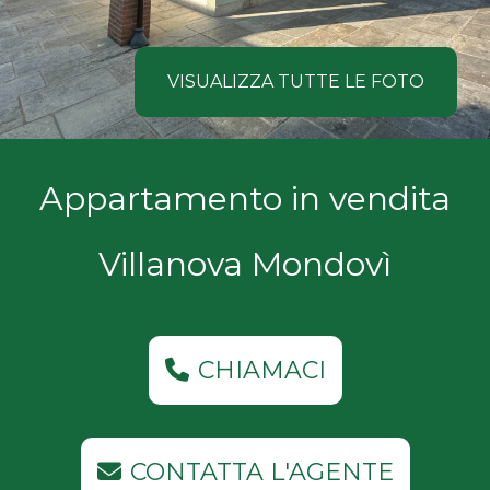
NOI
Comune
COSA
VISUALIZZA TUTTE LE FOTO
CERCANO
I
Tipologia
Appartamento in vendita
NOSTRI
-
multiscelta
CLIENTI
Villanova Mondovì
Qualsiasi
CONTATTACI
Residenziali
CHIAMACI
Commerciali
CONTATTA L'AGENTE