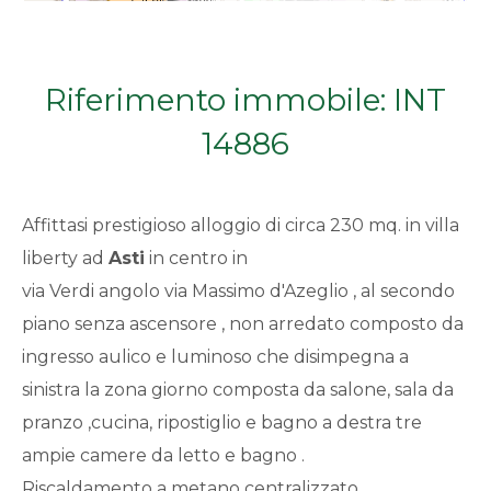
Qualsiasi
1
Riferimento immobile: INT
14886
2
3
Affittasi prestigioso alloggio di circa 230 mq. in villa
liberty ad
Asti
in centro in
4
via Verdi angolo via Massimo d'Azeglio , al secondo
piano senza ascensore , non arredato composto da
5
ingresso aulico e luminoso che disimpegna a
sinistra la zona giorno composta da salone, sala da
5+
pranzo ,cucina, ripostiglio e bagno a destra tre
ampie camere da letto e bagno .
Bagni
Riscaldamento a metano centralizzato .