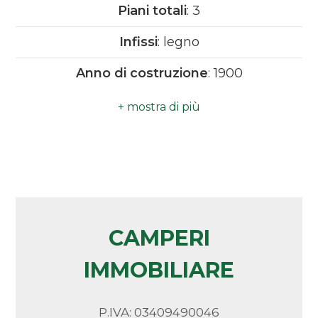
Piani totali
: 3
Camere
Infissi
: legno
minime
Anno di costruzione
: 1900
Qualsiasi
Spese condominio
: € 380
1
Doccia
2
3
CAMPERI
4
IMMOBILIARE
5
P.IVA: 03409490046