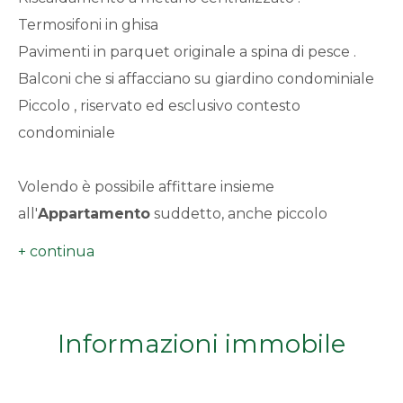
minimi
Termosifoni in ghisa
Pavimenti in parquet originale a spina di pesce .
Qualsiasi
Balconi che si affacciano su giardino condominiale
Piccolo , riservato ed esclusivo contesto
1
condominiale
2
Volendo è possibile affittare insieme
all'
Appartamento
suddetto, anche piccolo
3
bilocale mansardato al piano superiore , nella
torretta della villa , da usarsi come dependance x
4
ospiti o figli grandi composto da soggiorno ,camera
da letto e bagno . ( Questo affittato arredato) Non
5
Informazioni immobile
c'è cucina .
5+