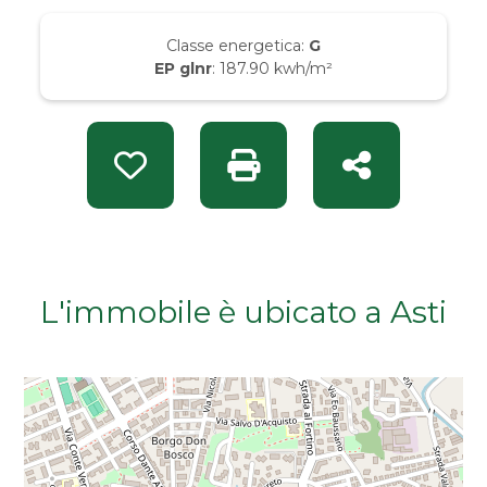
Da € 50.000 a € 100.000
Classe energetica:
G
EP glnr
: 187.90 kwh/m²
Da € 100.000 a € 200.000
Da € 200.000 a € 400.000
Preferiti: Rif. INT 14886
Stampa: Rif. INT 14886
Condividi
Da € 400.000 a € 600.000
Da € 600.000 a € 800.000
L'immobile è ubicato a Asti
Da € 800.000 a € 1.000.000
Da € 1.000.000 a € 2.000.000
Da € 2.000.000 a € 5.000.000