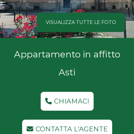
NOI
Comune
COSA
VISUALIZZA TUTTE LE FOTO
CERCANO
I
Tipologia
Appartamento in affitto
NOSTRI
-
multiscelta
CLIENTI
Asti
Qualsiasi
CONTATTACI
Residenziali
CHIAMACI
Commerciali
CONTATTA L'AGENTE