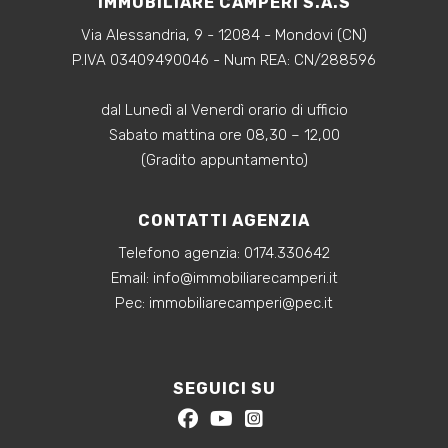
IMMOBILIARE CAMPERI S.A.S
Via Alessandria, 9 - 12084 - Mondovi (CN)
P.IVA 03409490046 - Num REA: CN/288596
dal Lunedì al Venerdì orario di ufficio
Sabato mattina ore 08,30 – 12,00
(Gradito appuntamento)
CONTATTI AGENZIA
Telefono agenzia:
0174.330642
‍Email:
info@immobiliarecamperi.it
‍Pec: immobiliarecamperi@pec.it
SEGUICI SU