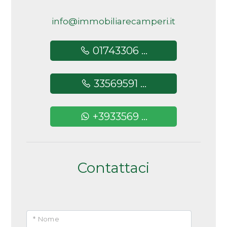
5+
info@immobiliarecamperi.it
01743306 ...
Altre
opzioni
-
33569591 ...
multiscelta
+3933569 ...
Giardino
Posto auto/Box
Contattaci
Balcone/Terrazzo
Ascensore
* Nome