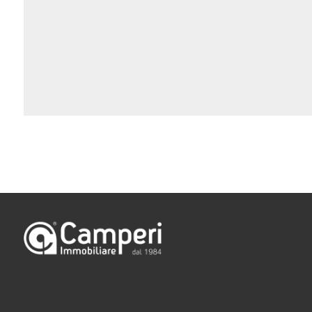
Camere
minime
Qualsiasi
1
2
3
4
5