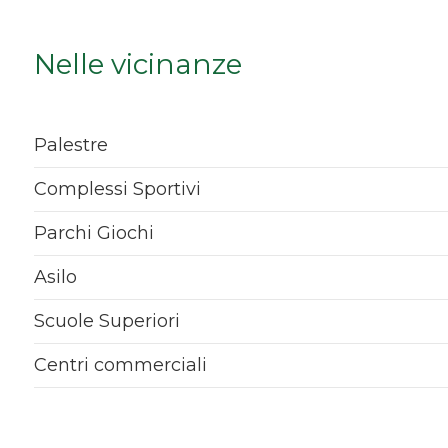
Qualsiasi
Nelle vicinanze
1
2
Palestre
Complessi Sportivi
3
Parchi Giochi
4
Asilo
5
Scuole Superiori
Centri commerciali
5+
Bagni