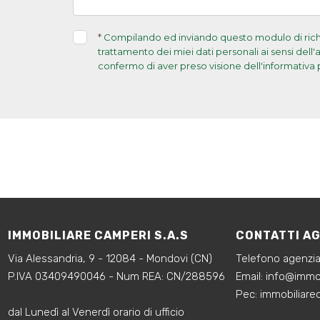
*
Compilando ed inviando questo modulo di richie
trattamento dei miei dati personali ai sensi dell
confermo di aver preso visione dell'informativa 
IMMOBILIARE CAMPERI S.A.S
CONTATTI A
Via Alessandria, 9 - 12084 - Mondovi (CN)
Telefono agenzi
P.IVA 03409490046 - Num REA: CN/288596
‍Email:
info@immob
‍Pec: immobiliar
dal Lunedì al Venerdì orario di ufficio