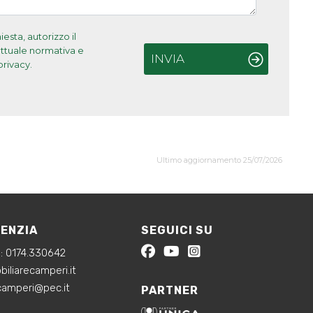
sta, autorizzo il
'attuale normativa e
INVIA
privacy.
Ultimo aggiornamento 25/07/2026
GENZIA
SEGUICI SU
a:
0174.330642
iliarecamperi.it
ecamperi@pec.it
PARTNER