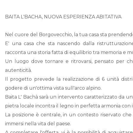
BAITA L'BACHA, NUOVA ESPERIENZA ABITATIVA
Nel cuore del Borgovecchio, la tua casa sta prendend
E' una casa che sta nascendo dalla ristrutturazion
racconta una storia fatta di equilibrio tra memoria e m
Un luogo dove tornare e ritrovarsi, pensato per ch
autenticità.
Il progetto prevede la realizzazione di 6 unità distr
godere di un'ottima vista sull'arco alpino.
Baita L' Bachà sarà un intervento caratterizzato da un
pietra locale incontra il legno in perfetta armonia con 
La posizione è centrale, in un contesto riservato ch
immersi nella vita del paese.
A completare l'offerta, vi è la possibilità di acquist