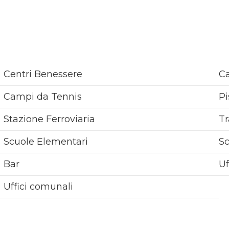
Possibilità di scelta dei materiali e degli allestimenti.
La consegna è prevista per Dicembre 2027.
Questa proposta è in collaborazione con MAISON D'O
Centri Benessere
Ca
Campi da Tennis
Pi
Stazione Ferroviaria
Tr
Scuole Elementari
S
Bar
Uf
Uffici comunali