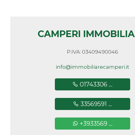
minimi
Qualsiasi
CAMPERI IMMOBILI
1
P.IVA: 03409490046
2
info@immobiliarecamperi.it
3
01743306 ...
4
33569591 ...
5
+3933569 ...
5+