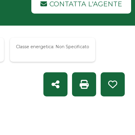
CONTATTA L'AGENTE
Classe energetica:
Non Specificato
Condividi
Stampa: Rif. F2 356
Preferit