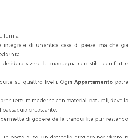
o forma.
e integrale di un'antica casa di paese, ma che già
odernità.
i desidera vivere la montagna con stile, comfort e
ibuite su quattro livelli. Ogni
Appartamento
potrà
'architettura moderna con materiali naturali, dove la
il paesaggio circostante.
e permette di godere della tranquillità pur restando
are un posto auto, un dettaglio prezioso per vivere in