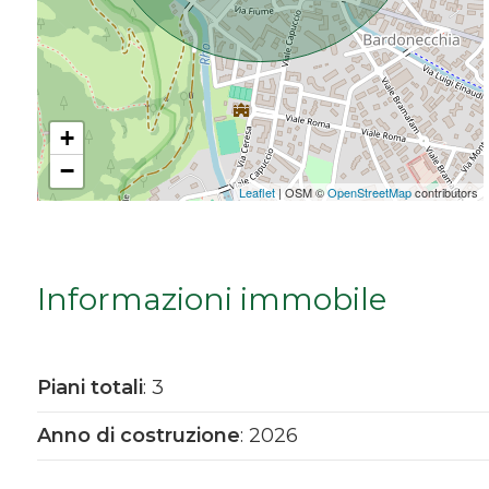
Da € 5.000.000 a € 10.000.000
Oltre € 10.000.000
+
−
Totale
Leaflet
| OSM ©
OpenStreetMap
contributors
mq
Informazioni immobile
Piani totali
: 3
Locali
Anno di costruzione
: 2026
minimi