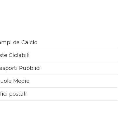
C.
mpi da Calcio
ste Ciclabili
asporti Pubblici
cuole Medie
fici postali