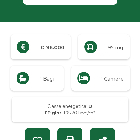
Industriali
Terreni
Prezzo
€ 98.000
95 mq
Qualsiasi
Fino a € 5.000
1 Bagni
1 Camere
Da € 5.000 a € 10.000
Classe energetica:
D
EP glnr
: 105.20 kwh/m²
Da € 10.000 a € 20.000
Da € 20.000 a € 50.000