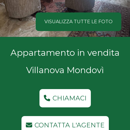
NOI
Comune
COSA
VISUALIZZA TUTTE LE FOTO
CERCANO
I
Tipologia
Appartamento in vendita
NOSTRI
-
multiscelta
CLIENTI
Villanova Mondovì
Qualsiasi
CONTATTACI
Residenziali
CHIAMACI
Commerciali
CONTATTA L'AGENTE