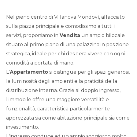
Qualsiasi
Nel pieno centro di Villanova Mondovì, affacciato
1
sulla piazza principale e comodissimo a tutti i
servizi, proponiamo in
Vendita
un ampio bilocale
2
situato al primo piano di una palazzina in posizione
strategica, ideale per chi desidera vivere con ogni
3
comodità a portata di mano.
L'
Appartamento
si distingue per gli spazi generosi,
4
la luminosità degli ambienti e la praticità della
distribuzione interna. Grazie al doppio ingresso,
5
l'immobile offre una maggiore versatilità e
funzionalità, caratteristica particolarmente
5+
apprezzata sia come abitazione principale sia come
investimento.
Bagni
L'ingresso conduce ad un ampio soggiorno molto