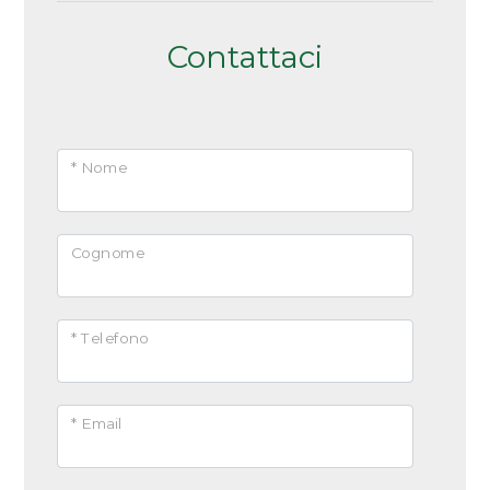
Arredato
Contattaci
Nuova costruzione
Lusso
* Nome
Cognome
* Telefono
* Email