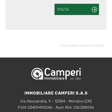
INVIA
Ultimo aggiornamento 10/07/2026
IMMOBILIARE CAMPERI S.A.S
Via Alessandria, 9 - 12084 - Mondovi (CN)
P.IVA 03409490046 - Num REA: CN/288596