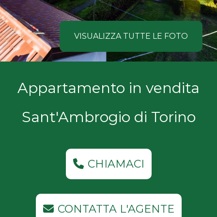
NOI
Comune
COSA
VISUALIZZA TUTTE LE FOTO
CERCANO
I
Tipologia
Appartamento in vendita
NOSTRI
-
multiscelta
CLIENTI
Sant'Ambrogio di Torino
Qualsiasi
CONTATTACI
Residenziali
CHIAMACI
Commerciali
CONTATTA L'AGENTE