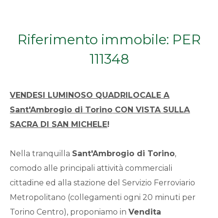
Qualsiasi
Riferimento immobile: PER
1
111348
2
VENDESI LUMINOSO QUADRILOCALE A
3
Sant'Ambrogio di Torino
CON VISTA SULLA
SACRA DI SAN MICHELE
!
4
5
Nella tranquilla
Sant'Ambrogio di Torino
,
comodo alle principali attività commerciali
5+
cittadine ed alla stazione del Servizio Ferroviario
Metropolitano (collegamenti ogni 20 minuti per
Torino Centro), proponiamo in
Vendita
Bagni