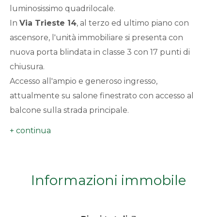
luminosissimo quadrilocale.
minimi
In
Via Trieste 14
, al terzo ed ultimo piano con
ascensore, l'unità immobiliare si presenta con
Qualsiasi
nuova porta blindata in classe 3 con 17 punti di
1
chiusura.
Accesso all'ampio e generoso ingresso,
2
attualmente su salone finestrato con accesso al
balcone sulla strada principale.
3
L'
Appartamento
ha 3 camere di cui due con
parquet, con suggestiva vista della Sacra di San
4
Michele, il Castello di Avigliana e le Montagne
circostanti.
Informazioni immobile
5
Un soggiorno living con angolo cottura, un bagno
di generose dimensioni con doccia.
5+
Possibilità di creare un secondo bagno