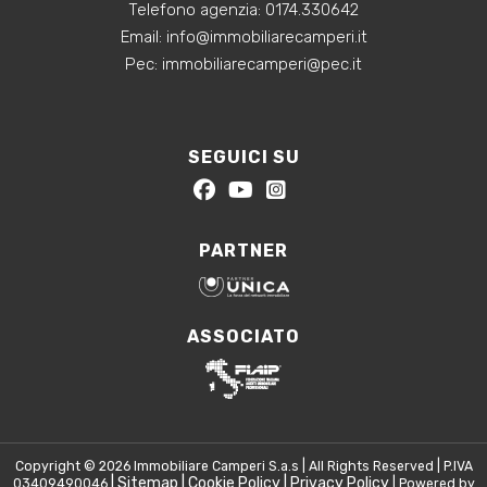
Telefono agenzia:
0174.330642
‍Email:
info@immobiliarecamperi.it
‍Pec: immobiliarecamperi@pec.it
SEGUICI SU
PARTNER
ASSOCIATO
Copyright © 2026 Immobiliare Camperi S.a.s | All Rights Reserved | P.IVA
|
Sitemap
|
Cookie Policy
|
Privacy Policy
03409490046
| Powered by