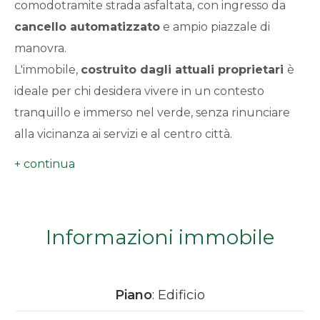
comodotramite strada asfaltata, con ingresso da
minimi
cancello automatizzato
e ampio piazzale di
manovra.
Qualsiasi
L'immobile,
costruito dagli attuali proprietari
è
ideale per chi desidera vivere in un contesto
1
tranquillo e immerso nel verde, senza rinunciare
alla vicinanza ai servizi e al centro città.
2
Perché scegliere questa proposta
3
Contesto residenziale tranquillo
Terreno agricolo recintato
ideale per orto,
4
frutteto o spazio per animali
Informazioni immobile
Facile accesso carrabile
Ottima esposizione e vista aperta
5
Possibilità di personalizzazione degli spazi
interni
Piano
: Edificio
5+