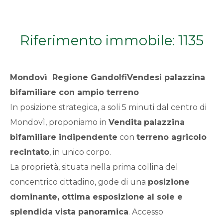
Qualsiasi
Riferimento immobile: 1135
1
2
Mondovì  Regione GandolfiVendesi palazzina
bifamiliare con ampio terreno
3
In posizione strategica, a soli 5 minuti dal centro di
Mondovì, proponiamo in
Vendita
palazzina
4
bifamiliare indipendente
con
terreno agricolo
recintato
, in unico corpo.
5
La proprietà, situata nella prima collina del
concentrico cittadino, gode di una
posizione
5+
dominante, ottima esposizione al sole e
splendida vista panoramica
. Accesso
Bagni