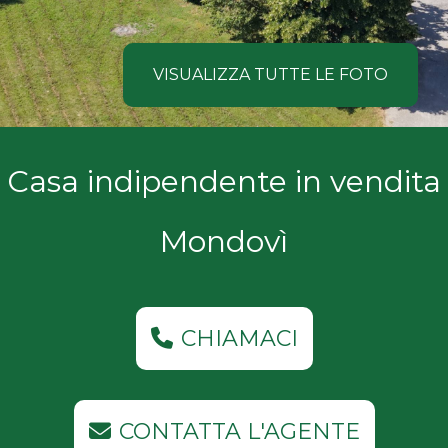
NOI
Comune
COSA
VISUALIZZA TUTTE LE FOTO
CERCANO
I
Tipologia
Casa indipendente in vendita
NOSTRI
-
multiscelta
CLIENTI
Mondovì
Qualsiasi
CONTATTACI
Residenziali
CHIAMACI
Commerciali
CONTATTA L'AGENTE