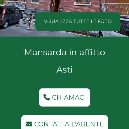
NOI
Comune
COSA
VISUALIZZA TUTTE LE FOTO
CERCANO
I
Tipologia
Mansarda in affitto
NOSTRI
-
multiscelta
CLIENTI
Asti
Qualsiasi
CONTATTACI
Residenziali
CHIAMACI
Commerciali
CONTATTA L'AGENTE