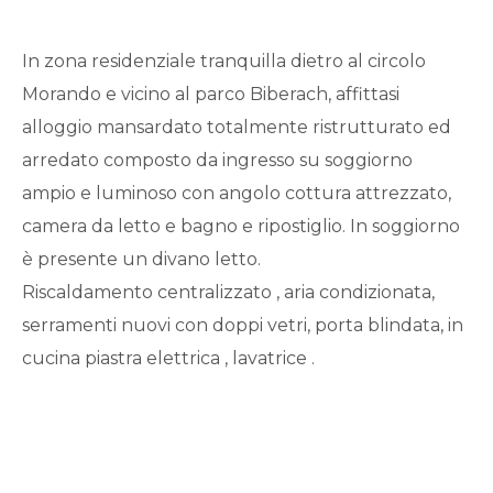
Qualsiasi
In zona residenziale tranquilla dietro al circolo
1
Morando e vicino al parco Biberach, affittasi
alloggio mansardato totalmente ristrutturato ed
2
arredato composto da ingresso su soggiorno
ampio e luminoso con angolo cottura attrezzato,
3
camera da letto e bagno e ripostiglio. In soggiorno
è presente un divano letto.
4
Riscaldamento centralizzato , aria condizionata,
serramenti nuovi con doppi vetri, porta blindata, in
5
cucina piastra elettrica , lavatrice .
5+
Bagni