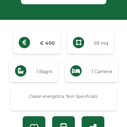
Industriali
Terreni
Prezzo
€ 400
69 mq
Qualsiasi
Fino a € 5.000
1 Bagni
1 Camere
Da € 5.000 a € 10.000
Classe energetica:
Non Specificato
Da € 10.000 a € 20.000
Da € 20.000 a € 50.000