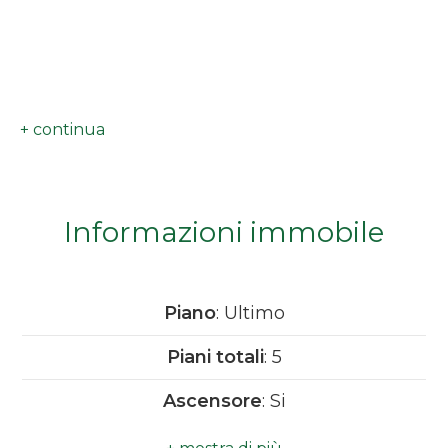
minimi
Qualsiasi
1
2
Informazioni immobile
3
4
Piano
: Ultimo
Piani totali
: 5
5
Ascensore
: Si
5+
Infissi
: nuovi