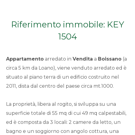
Qualsiasi
Riferimento immobile: KEY
1
1504
2
Appartamento
arredato in
Vendita
a
Boissano
(a
3
circa 5 km da Loano), viene venduto arredato ed è
situato al piano terra di un edificio costruito nel
4
2011, dista dal centro del paese circa mt.1000.
5
La proprietà, libera al rogito, si sviluppa su una
5+
superficie totale di 55 mq di cui 49 mq calpestabili,
ed è composta da 3 locali: 2 camere da letto, un
bagno e un soggiorno con angolo cottura, una
Bagni