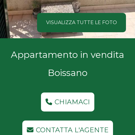
NOI
Comune
COSA
VISUALIZZA TUTTE LE FOTO
CERCANO
I
Tipologia
Appartamento in vendita
NOSTRI
-
multiscelta
CLIENTI
Boissano
Qualsiasi
CONTATTACI
Residenziali
CHIAMACI
Commerciali
CONTATTA L'AGENTE