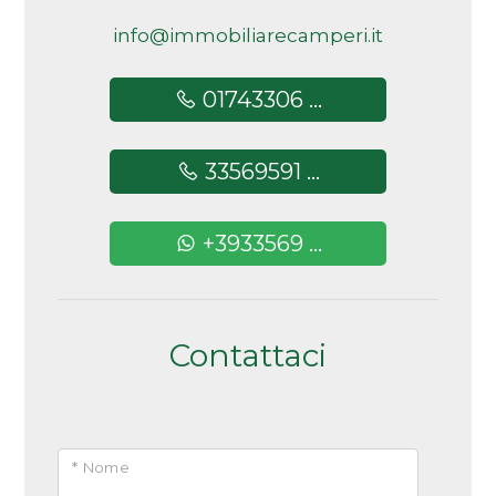
5+
info@immobiliarecamperi.it
01743306 ...
Altre
opzioni
33569591 ...
-
multiscelta
+3933569 ...
Giardino
Posto auto/Box
Contattaci
Balcone/Terrazzo
Ascensore
* Nome