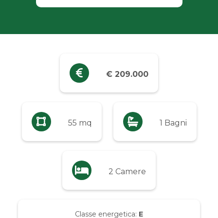
Industriali
Terreni
Prezzo
€ 209.000
Qualsiasi
Fino a € 5.000
55 mq
1 Bagni
Da € 5.000 a € 10.000
2 Camere
Da € 10.000 a € 20.000
Da € 20.000 a € 50.000
Classe energetica:
E