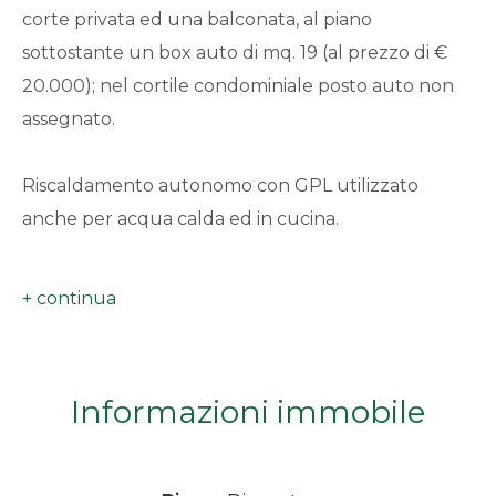
corte privata ed una balconata, al piano
minimi
sottostante un box auto di mq. 19 (al prezzo di €
20.000); nel cortile condominiale posto auto non
Qualsiasi
assegnato.
1
Riscaldamento autonomo con GPL utilizzato
2
anche per acqua calda ed in cucina.
3
L'
Appartamento
con vista mare in lontananza è
provvisto di sistemi di domotica, dell'impianto di
4
condizionamentoe e della predisposizione della
fibra in ogni stanza.
Informazioni immobile
5
L'immobile è arredato con gusto e offre un
5+
ambiente confortevole e funzionale;