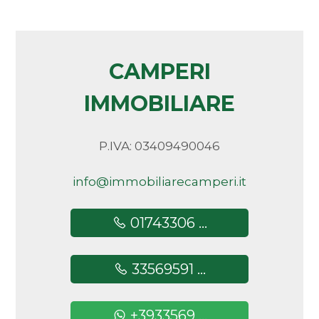
Camere
minime
CAMPERI
Qualsiasi
IMMOBILIARE
1
P.IVA: 03409490046
2
info@immobiliarecamperi.it
3
01743306 ...
4
33569591 ...
5
+3933569 ...