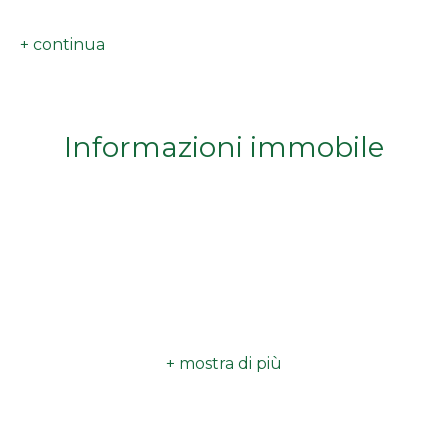
minimi
Qualsiasi
1
Informazioni immobile
2
3
4
5
5+