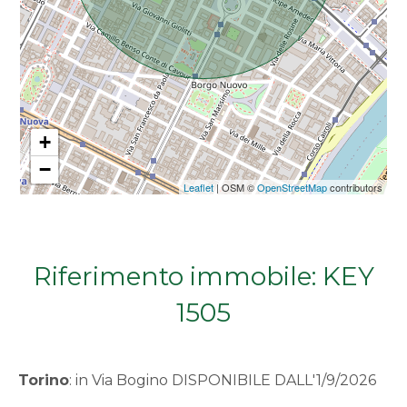
Da € 5.000.000 a € 10.000.000
Oltre € 10.000.000
+
Totale
−
mq
Leaflet
| OSM ©
OpenStreetMap
contributors
Riferimento immobile: KEY
1505
Locali
minimi
Torino
: in Via Bogino DISPONIBILE DALL'1/9/2026