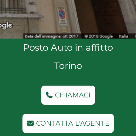
NOI
Comune
COSA
CERCANO
I
Posto Auto in affitto
Tipologia
NOSTRI
-
Torino
multiscelta
CLIENTI
Qualsiasi
CONTATTACI
CHIAMACI
Residenziali
Commerciali
CONTATTA L'AGENTE