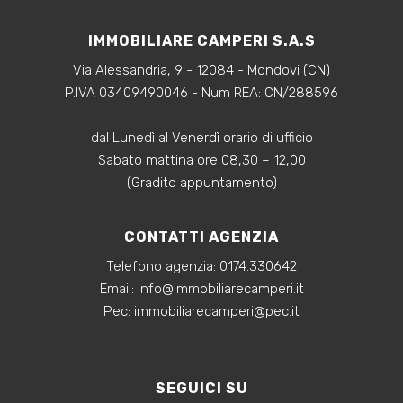
Ultimo aggiornamento 07/07/2026
IMMOBILIARE CAMPERI S.A.S
Via Alessandria, 9 - 12084 - Mondovi (CN)
P.IVA 03409490046 - Num REA: CN/288596
dal Lunedì al Venerdì orario di ufficio
Sabato mattina ore 08,30 – 12,00
(Gradito appuntamento)
CONTATTI AGENZIA
Telefono agenzia:
0174.330642
‍Email:
info@immobiliarecamperi.it
‍Pec: immobiliarecamperi@pec.it
SEGUICI SU