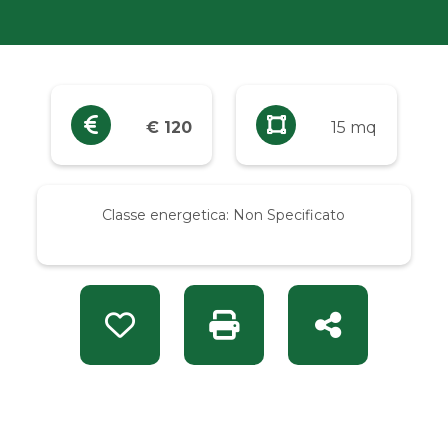
Industriali
Terreni
€ 120
15 mq
Prezzo
Qualsiasi
Classe energetica:
Non Specificato
Fino a € 5.000
Da € 5.000 a € 10.000
Preferiti: Rif. KEY 1505
Stampa: Rif. KEY 1505
Condividi
Da € 10.000 a € 20.000
Da € 20.000 a € 50.000