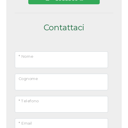
5+
Contattaci
Altre
opzioni
-
multiscelta
* Nome
Giardino
Cognome
Posto auto/Box
Balcone/Terrazzo
* Telefono
Ascensore
* Email