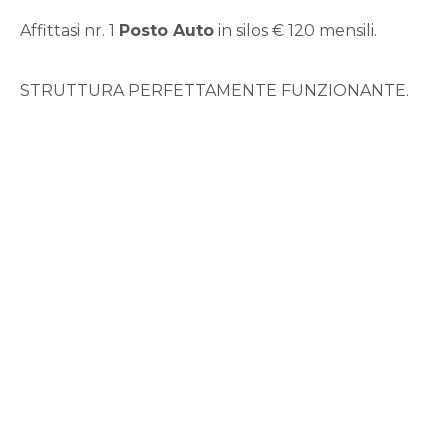
Qualsiasi
Affittasi nr. 1
Posto Auto
in silos € 120 mensili.
1
STRUTTURA PERFETTAMENTE FUNZIONANTE.
2
3
4
5
5+
Bagni